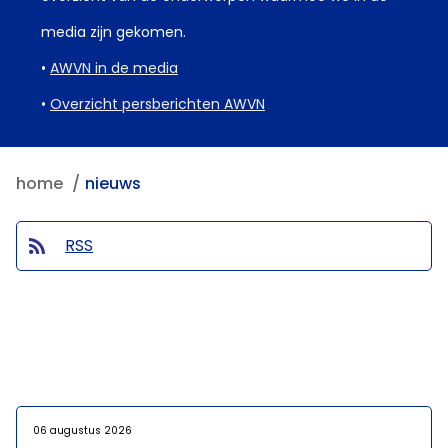
media zijn gekomen.
•
AWVN in de media
•
Overzicht persberichten AWVN
home
nieuws
RSS
06 augustus 2026