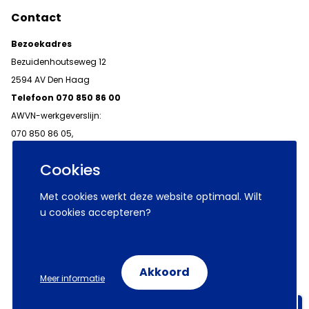
Contact
Bezoekadres
Bezuidenhoutseweg 12
2594 AV Den Haag
Telefoon 070 850 86 00
AWVN-werkgeverslijn:
070 850 86 05,
werkgeverslijn@awvn.nl
Cookies
Met cookies werkt deze website optimaal. Wilt
u cookies accepteren?
© 2026 AWVN
Voorwaarden
Wij zijn AWVN
Akkoord
Meer informatie
Volg ons op:
Aanmelden nieuwsbrieven