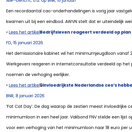
ANP-bericht; o.a. op BNR, 15 januari
Een recordaantal cao-onderhandelingen is vorig jaar vastgel
kwamen uit bij een eindbod. AWVN stelt dat er uiteindelijk we
•
Lees het artikel
Bedrijfsleven reageert verdeeld op pla
FD, 15 januari 2026
Het demissionaire kabinet wil het minimumjeugdloon vanaf 
Werkgevers reageren in internetconsultatie verdeeld op het
noemen de verhoging eerlijker.
•
Lees het artikel
🔒
Invloedrijkste Nederlandse ceo’s hebb
BNR, 8 januari 2026
‘Fat Cat Day’. De dag waarop de zestien meest invloedrijke 
minimumloon in een heel jaar. Vakbond FNV stelde een lijst o
voor een verhoging van het minimumloon naar 18 euro per u