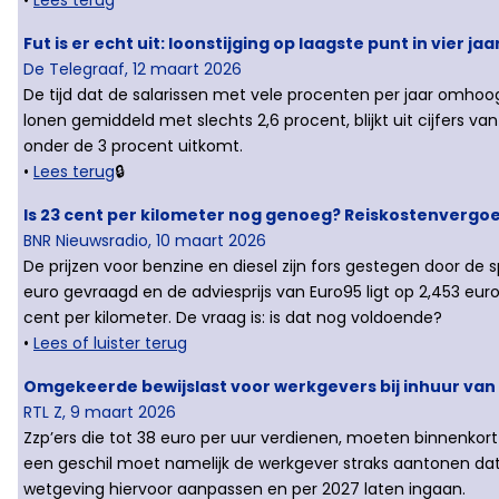
Fut is er echt uit: loonstijging op laagste punt in vier j
De Telegraaf, 12 maart 2026
De tijd dat de salarissen met vele procenten per jaar omhoogga
lonen gemiddeld met slechts 2,6 procent, blijkt uit cijfers va
onder de 3 procent uitkomt.
•
Lees terug
🔒
Is 23 cent per kilometer nog genoeg? Reiskostenvergo
BNR Nieuwsradio, 10 maart 2026
De prijzen voor benzine en diesel zijn fors gestegen door de
euro gevraagd en de adviesprijs van Euro95 ligt op 2,453 euro
cent per kilometer. De vraag is: is dat nog voldoende?
•
Lees of luister terug
Omgekeerde bewijslast voor werkgevers bij inhuur van
RTL Z, 9 maart 2026
Zzp’ers die tot 38 euro per uur verdienen, moeten binnenkort 
een geschil moet namelijk de werkgever straks aantonen dat
wetgeving hiervoor aanpassen en per 2027 laten ingaan.