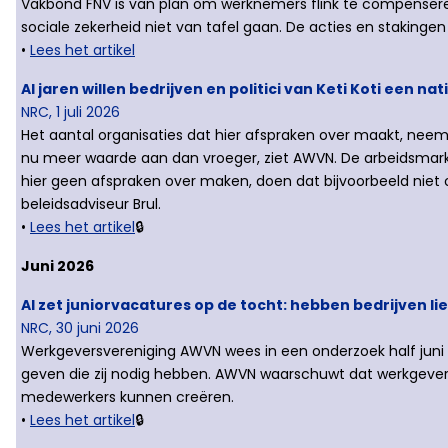
Vakbond FNV is van plan om werknemers flink te compensere
sociale zekerheid niet van tafel gaan. De acties en stakin
•
Lees het artikel
Al jaren willen bedrijven en politici van Keti Koti een n
NRC, 1 juli 2026
Het aantal organisaties dat hier afspraken over maakt, ne
nu meer waarde aan dan vroeger, ziet AWVN. De arbeidsmarkt i
hier geen afspraken over maken, doen dat bijvoorbeeld ni
beleidsadviseur Brul.
•
Lees het artikel
🔒
Juni 2026
AI zet juniorvacatures op de tocht: hebben bedrijven li
NRC, 30 juni 2026
Werkgeversvereniging AWVN wees in een onderzoek half juni
geven die zij nodig hebben. AWVN waarschuwt dat werkgevers d
medewerkers kunnen creëren.
•
Lees het artikel
🔒