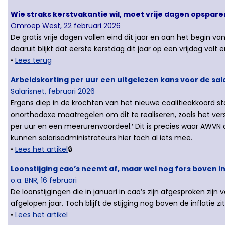
Wie straks kerstvakantie wil, moet vrije dagen opspare
Omroep West, 22 februari 2026
De gratis vrije dagen vallen eind dit jaar en aan het begin v
daaruit blijkt dat eerste kerstdag dit jaar op een vrijdag val
•
Lees terug
Arbeidskorting per uur een uitgelezen kans voor de sa
Salarisnet, februari 2026
Ergens diep in de krochten van het nieuwe coalitieakkoord 
onorthodoxe maatregelen om dit te realiseren, zoals het ver
per uur en een meerurenvoordeel.′ Dit is precies waar AWVN a
kunnen salarisadministrateurs hier toch al iets mee.
•
Lees het artikel
🔒
Loonstijging cao’s neemt af, maar wel nog fors boven i
o.a. BNR, 16 februari
De loonstijgingen die in januari in cao’s zijn afgesproken zi
afgelopen jaar. Toch blijft de stijging nog boven de inflatie 
•
Lees het artikel