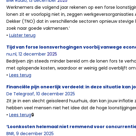
BNR Radio, 13 december
2025
Werknemers die volgend jaar rekenen op een forse loonstijgi
lonen zit er voorlopig niet in, zeggen werkgeversorganisa
Dekker (TNO) dat in verschillende sectoren opnieuw stevige 
zoek naar goede vakmensen.’
•
Luister terug
Tijd van forse loonsverhogingen voorbij vanwege eco
nu.nl, 12 december
2025
Bedrijven zijn steeds minder bereid om de lonen fors te v
met oplopende kosten, waardoor er weinig geld overblijft om 
•
Lees terug
Financiële pijn oneerlijk verdeeld: in deze situatie kan 
De Telegraaf, 10 december 2025
Zit je in een slecht geïsoleerd huurhuis, dan kan jouw inflati
hebben veel mensen niet het idee dat de hoge loonstijginge
•
Lees terug
🔒
‘Loonkosten helemaal niet remmend voor concurrenti
BNR, 9 december 2025