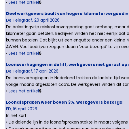
•
Lees het artikel
🔒
Deel werkgevers baalt van hogere kilometervergoeding:
De Telegraaf, 20 april 2026
De belastingvrije reiskostenvergoeding gaat omhoog, maar da
kilometer gaan betalen. Bedrijven vinden het niet eerlijk dat
kunnen betalen. Dat blijkt uit een enquête onder een kleine 
AWVN. Veel bedrijven zeggen daarin ’zeer bezorgd’ te zijn o
•
Lees het artikel
🔒
Loonsverhogingen in de lift, werkgevers niet gerust op
De Telegraaf, 17 april 2026
De loonsverhogingen in Nederland trekken de laatste tijd wee
vorige maand afgesloten cao’s. De werkgevers vinden dit zo
•
Lees het artikel
🔒
Loonafspraken weer boven 3%, werkgevers bezorgd
FD, 16 april 2026
In het kort
• De dalende lijn in de loonafspraken stokte in maart volgen
• De werkgevers wijzen op het gevaar van hoge salariseisen.