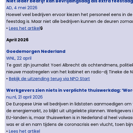
Niet ieder bedrijf kan Bevrijdingsdag als extra feestda
AD, 4 mei 2026
Hoewel veel bedrijven ervoor kiezen het personeel eens in de v
feestdag is. Maar niet alle bedrijven kunnen de deuren zo
•
Lees het artikel
🔒
April 2026
Goedemorgen Nederland
WNL, 22 april
Te gast zijn journalist Yoeri Albrecht als ochtendmens, poli
nieuwe maatregelen van het kabinet en radio-dj Tineke de Noo
•
Bekijk de uitzending terug via NPO Start
Werkgevers zien niets in verplichte thuiswerkdag: ‘Word
nu.nl, 21 april 2026
De Europese Unie wil bedrijven in lidstaten aanmoedigen om
de energiemarkt, zo blijkt uit uitgelekte plannen. Werkgevers i
EU-landen is, maar thuiswerken is in Nederland al heel volw
was er al en nam tijdens de coronacrisis een vlucht, toen bij
•
Lees het artikel