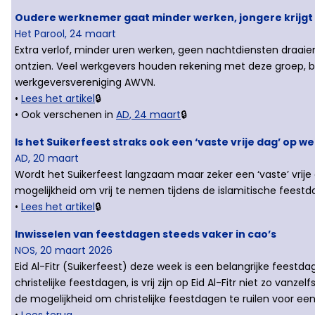
Oudere werknemer gaat minder werken, jongere krijgt er
Het Parool, 24 maart
Extra verlof, minder uren werken, geen nachtdiensten draai
ontzien. Veel werkgevers houden rekening met deze groep, bl
werkgeversvereniging AWVN.
•
Lees het artikel
🔒
• Ook verschenen in
AD, 24 maart
🔒
Is het Suikerfeest straks ook een ‘vaste vrije dag’ op w
AD, 20 maart
Wordt het Suikerfeest langzaam maar zeker een ‘vaste’ vrij
mogelijkheid om vrij te nemen tijdens de islamitische feestda
•
Lees het artikel
🔒
Inwisselen van feestdagen steeds vaker in cao’s
NOS, 20 maart 2026
Eid Al-Fitr (Suikerfeest) deze week is een belangrijke feestd
christelijke feestdagen, is vrij zijn op Eid Al-Fitr niet zo va
de mogelijkheid om christelijke feestdagen te ruilen voor een
•
Lees terug