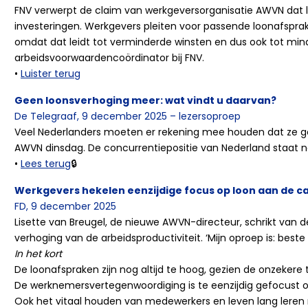
FNV verwerpt de claim van werkgeversorganisatie AWVN da
investeringen. Werkgevers pleiten voor passende loonafspr
omdat dat leidt tot verminderde winsten en dus ook tot minder
arbeidsvoorwaardencoördinator bij FNV.
•
Luister terug
Geen loonsverhoging meer: wat vindt u daarvan?
De Telegraaf, 9 december 2025 – lezersoproep
Veel Nederlanders moeten er rekening mee houden dat ze g
AWVN dinsdag. De concurrentiepositie van Nederland staat n
•
Lees terug
🔒
Werkgevers hekelen eenzijdige focus op loon aan de c
FD, 9 december 2025
Lisette van Breugel, de nieuwe AWVN-directeur, schrikt va
verhoging van de arbeidsproductiviteit. ‘Mijn oproep is: best
In het kort
De loonafspraken zijn nog altijd te hoog, gezien de onzekere t
De werknemersvertegenwoordiging is te eenzijdig gefocust op
Ook het vitaal houden van medewerkers en leven lang leren