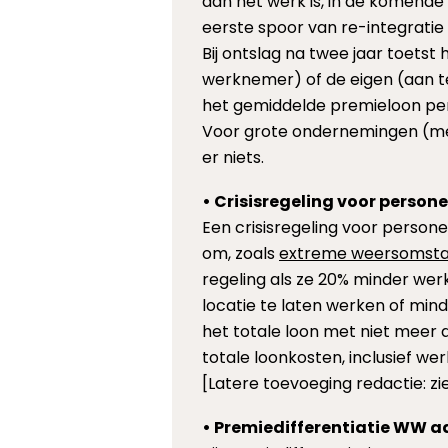
aan het werk is, in de komende 
eerste spoor van re-integratie 
Bij ontslag na twee jaar toets
werknemer) of de eigen (aan t
het gemiddelde premieloon per
Voor grote ondernemingen (me
er niets.
• Crisisregeling voor perso
Een crisisregeling voor person
om, zoals
extreme weersomst
regeling als ze 20% minder werk
locatie te laten werken of min
het totale loon met niet meer
totale loonkosten, inclusief we
[Latere toevoeging redactie: z
• Premiedifferentiatie WW 