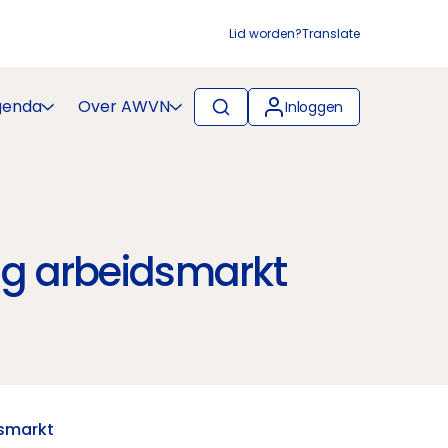
Lid worden?
Translate
genda
Over AWVN
Inloggen
ng arbeidsmarkt
dsmarkt