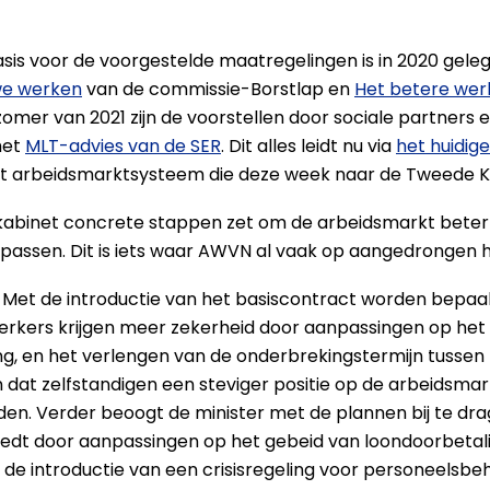
sis voor de voorgestelde maatregelingen is in 2020 gele
 we werken
van de commissie-Borstlap en
Het betere wer
 zomer van 2021 zijn de voorstellen door sociale partners
het
MLT-advies van de SER
. Dit alles leidt nu via
het huidig
t arbeidsmarktsysteem die deze week naar de Tweede Ka
 kabinet concrete stappen zet om de arbeidsmarkt beter
e passen. Dit is iets waar AWVN al vaak op aangedrongen h
Met de introductie van het basiscontract worden bepaal
erkers krijgen meer zekerheid door aanpassingen op het 
g, en het verlengen van de onderbrekingstermijn tussen 
dat zelfstandigen een steviger positie op de arbeidsmar
den. Verder beoogt de minister met de plannen bij te d
iedt door aanpassingen op het gebeid van loondoorbetalin
de introductie van een crisisregeling voor personeelsbe