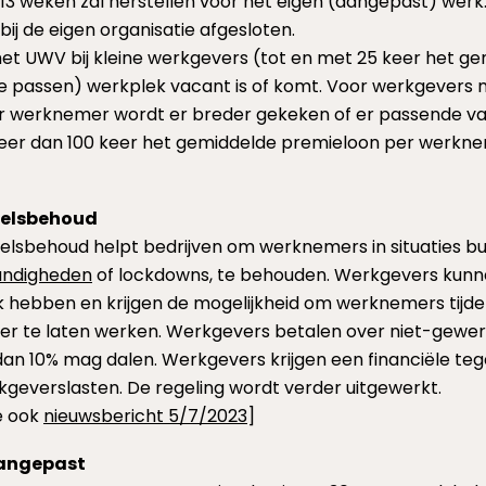
13 weken zal herstellen voor het eigen (aangepast) werk. A
bij de eigen organisatie afgesloten.
t het UWV bij kleine werkgevers (tot en met 25 keer het 
e passen) werkplek vacant is of komt. Voor werkgevers 
 werknemer wordt er breder gekeken of er passende vac
er dan 100 keer het gemiddelde premieloon per werkn
neelsbehoud
eelsbehoud helpt bedrijven om werknemers in situaties b
andigheden
of lockdowns, te behouden. Werkgevers kun
 hebben en krijgen de mogelijkheid om werknemers tijdeli
der te laten werken. Werkgevers betalen over niet-gewer
 dan 10% mag dalen. Werkgevers krijgen een financiële 
rkgeverslasten. De regeling wordt verder uitgewerkt.
ie ook
nieuwsbericht 5/7/2023
]
aangepast