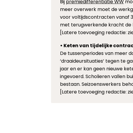
Bij
premiedifferentiatie WW
mog
meer overwerk moet de werkge
voor voltijdscontracten vanaf 
met terugwerkende kracht de 
[Latere toevoeging redactie: z
• Keten van tijdelijke contra
De tussenperiodes van meer da
‘draaideursituaties’ tegen te g
jaar en er kan geen nieuwe ket
ingevoerd. Scholieren vallen b
bestaan. Seizoenswerkers beho
[Latere toevoeging redactie: z