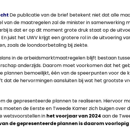
acht
De publicatie van de brief betekent niet dat alle maa
eel van de maatregelen zal de minister in samenwerking 
bij is dat er op dit moment grote druk staat op de uitvoe
En juist het UWV krijgt een grotere rol in de uitvoering 
, zoals de loondoorbetaling bij ziekte.
alans in de arbeidsmarktmaatregelen blijft bestaan tussen
erschap anderzijds. Daarom moet voorkomen dat het gebr
de plannen bemoeilijkt, één van de speerpunten voor de k
 dat de hervormingen aansluiten bij wat het grootste vr
om de gepresenteerde plannen te realiseren. Hiervoor moe
ns moeten de Eerste en Tweede Kamer zich buigen over de
e wetsvoorstellen in
het voorjaar van 2024
aan de Twee
n de gepresenteerde plannen is daarom voorlopig 