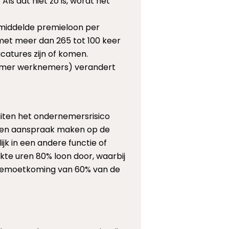
ls dat niet zo is, wordt het
gemiddelde premieloon per
met meer dan 265 tot 100 keer
atures zijn of komen.
emer werknemers) verandert
uiten het ondernemersrisico
nen aanspraak maken op de
jk in een andere functie of
kte uren 80% loon door, waarbij
tegemoetkoming van 60% van de