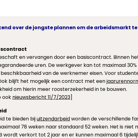
ekend over de jongste plannen om de arbeidsmarkt t
iscontract
eschaft en vervangen door een basiscontract. Binnen he
egarandeerde uren. De werkgever kan tot maximaal 30%
beschikbaarheid van de werknemer eisen. Voor studenten 
ok blijft het mogelijk een contract met een
jaarurennor
kheid om hierin meer roosterzekerheid in te bouwen.
ie ook
nieuwsbericht 11/7/2023
]
eid
 te bieden bij
uitzendarbeid
worden de verschillende fa
maximaal 78 weken naar standaard 52 weken. Het is niet 
B wordt verkort tot 2 jaar en er kunnen maximaal 6 tijde