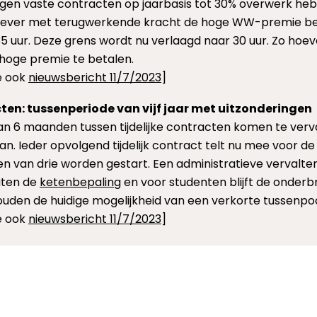
en vaste contracten op jaarbasis tot 30% overwerk he
ver met terugwerkende kracht de hoge WW-premie betal
35 uur. Deze grens wordt nu verlaagd naar 30 uur. Zo ho
hoge premie te betalen.
ie ook
nieuwsbericht 11/7/2023
]
cten: tussenperiode van vijf jaar met uitzonderingen
n 6 maanden tussen tijdelijke contracten komen te verva
aan. Ieder opvolgend tijdelijk contract telt nu mee voor de
en van drie worden gestart. Een administratieve vervalter
uiten de
ketenbepaling
en voor studenten blijft de onder
uden de huidige mogelijkheid van een verkorte tussenp
ie ook
nieuwsbericht 11/7/2023
]