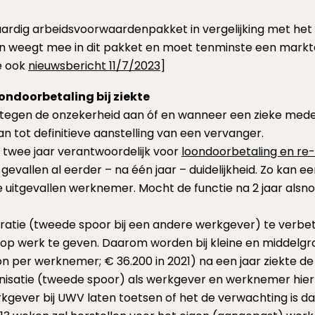
aardig arbeidsvoorwaardenpakket in vergelijking met het
en weegt mee in dit pakket en moet tenminste een marktc
ie ook
nieuwsbericht 11/7/2023
]
oondoorbetaling bij ziekte
tegen de onzekerheid aan óf en wanneer een zieke mede
an tot definitieve aanstelling van een vervanger.
n twee jaar verantwoordelijk voor
loondoorbetaling en re-
 gevallen al eerder – na één jaar – duidelijkheid. Zo kan e
uitgevallen werknemer. Mocht de functie na 2 jaar alsno
egratie (tweede spoor bij een andere werkgever) te verbe
p werk te geven. Daarom worden bij kleine en middelgr
 per werknemer; € 36.200 in 2021) na een jaar ziekte de
anisatie (tweede spoor) als werkgever en werknemer hie
erkgever bij UWV laten toetsen of het de verwachting is 