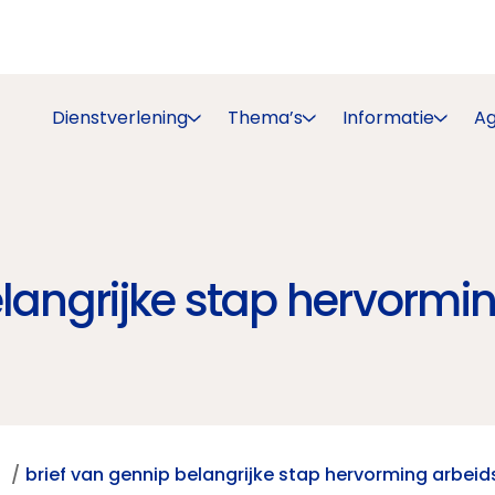
Dienstverlening
Thema’s
Informatie
A
elangrijke stap hervormi
t
brief van gennip belangrijke stap hervorming arbei