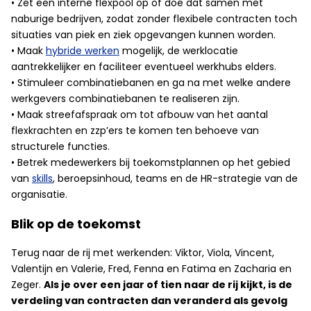
• Zet een interne flexpool op of doe dat samen met
naburige bedrijven, zodat zonder flexibele contracten toch
situaties van piek en ziek opgevangen kunnen worden.
• Maak
hybride werken
mogelijk, de werklocatie
aantrekkelijker en faciliteer eventueel werkhubs elders.
• Stimuleer combinatiebanen en ga na met welke andere
werkgevers combinatiebanen te realiseren zijn.
• Maak streefafspraak om tot afbouw van het aantal
flexkrachten en zzp’ers te komen ten behoeve van
structurele functies.
• Betrek medewerkers bij toekomstplannen op het gebied
van
skills
, beroepsinhoud, teams en de HR-strategie van de
organisatie.
Blik op de toekomst
Terug naar de rij met werkenden: Viktor, Viola, Vincent,
Valentijn en Valerie, Fred, Fenna en Fatima en Zacharia en
Zeger.
Als je over een jaar of tien naar de rij kijkt, is de
verdeling van contracten dan veranderd als gevolg