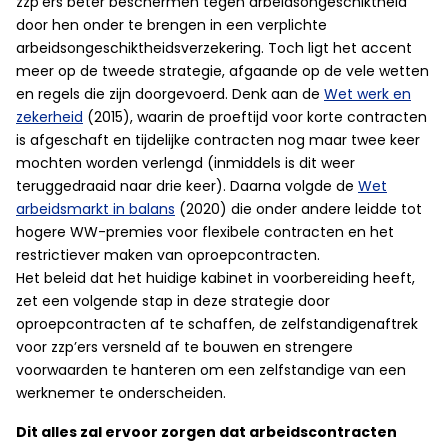
zzp’ers beter beschermen tegen arbeidsongeschiktheid
door hen onder te brengen in een verplichte
arbeidsongeschiktheidsverzekering. Toch ligt het accent
meer op de tweede strategie, afgaande op de vele wetten
en regels die zijn doorgevoerd. Denk aan de
Wet werk en
zekerheid
(2015), waarin de proeftijd voor korte contracten
is afgeschaft en tijdelijke contracten nog maar twee keer
mochten worden verlengd (inmiddels is dit weer
teruggedraaid naar drie keer). Daarna volgde de
Wet
arbeidsmarkt in balans
(2020) die onder andere leidde tot
hogere WW-premies voor flexibele contracten en het
restrictiever maken van oproepcontracten.
Het beleid dat het huidige kabinet in voorbereiding heeft,
zet een volgende stap in deze strategie door
oproepcontracten af te schaffen, de zelfstandigenaftrek
voor zzp’ers versneld af te bouwen en strengere
voorwaarden te hanteren om een zelfstandige van een
werknemer te onderscheiden.
Dit alles zal ervoor zorgen dat arbeidscontracten