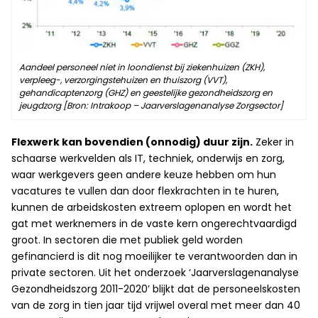
Aandeel personeel niet in loondienst bij ziekenhuizen (ZKH),
verpleeg-, verzorgingstehuizen en thuiszorg (VVT),
gehandicaptenzorg (GHZ) en geestelijke gezondheidszorg en
jeugdzorg [Bron: Intrakoop – Jaarverslagenanalyse Zorgsector]
Flexwerk kan bovendien (onnodig) duur zijn.
Zeker in
schaarse werkvelden als IT, techniek, onderwijs en zorg,
waar werkgevers geen andere keuze hebben om hun
vacatures te vullen dan door flexkrachten in te huren,
kunnen de arbeidskosten extreem oplopen en wordt het
gat met werknemers in de vaste kern ongerechtvaardigd
groot. In sectoren die met publiek geld worden
gefinancierd is dit nog moeilijker te verantwoorden dan in
private sectoren. Uit het onderzoek ‘Jaarverslagenanalyse
Gezondheidszorg 2011-2020’ blijkt dat de personeelskosten
van de zorg in tien jaar tijd vrijwel overal met meer dan 40