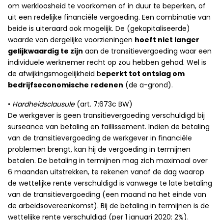
om werkloosheid te voorkomen of in duur te beperken, of
uit een redelijke financiële vergoeding. Een combinatie van
beide is uiteraard ook mogelijk. De (gekapitaliseerde)
waarde van dergelijke voorzieningen
hoeft niet langer
gelijkwaardig te zijn
aan de transitievergoeding waar een
individuele werknemer recht op zou hebben gehad. Wel is
de afwijkingsmogelijkheid b
eperkt tot ontslag om
bedrijfseconomische redenen
(de a-grond).
•
Hardheidsclausule
(art. 7:673c BW)
De werkgever is geen transitievergoeding verschuldigd bij
surseance van betaling en faillissement. Indien de betaling
van de transitievergoeding de werkgever in financiële
problemen brengt, kan hij de vergoeding in termijnen
betalen. De betaling in termijnen mag zich maximaal over
6 maanden uitstrekken, te rekenen vanaf de dag waarop
de wettelijke rente verschuldigd is vanwege te late betaling
van de transitievergoeding (een maand na het einde van
de arbeidsovereenkomst). Bij de betaling in termijnen is de
wettelijke rente verschuldigd (per 1 januari 2020: 2%).