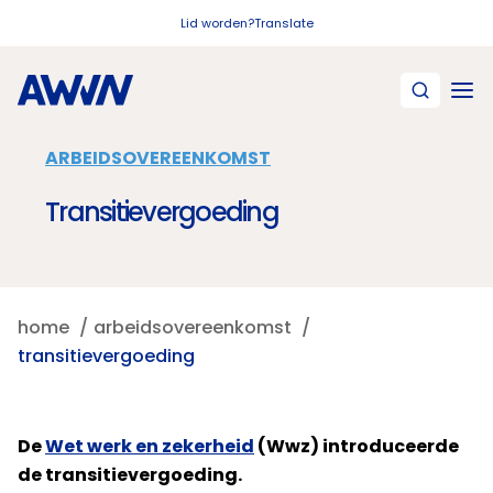
Naar hoofdinhoud
Lid worden?
Translate
ARBEIDSOVEREENKOMST
Transitievergoeding
home
arbeidsovereenkomst
transitievergoeding
​De
Wet werk en zekerheid
(Wwz) introduceerde
de transitievergoeding.