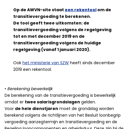
Op de AWVN-site staat
een rekentool
om de
transitievergoeding te berekenen.
De tool geeft twee uitkomsten: de
transitievergoeding volgens de regelgeving
tot en met december 2019 en de
transitievergoeding volgens de huidige
regelgeving (vanaf 1 januari 2020).
Ook
het ministerie van SZW
heeft sinds december
2019 een rekentool.
•
Berekening bewerkelijk
De berekening van de transitievergoeding is bewerkelijk
omdat er
twee salarisgrondslagen
gelden.
Voor
de hele dienstjaren
moet de grondslag worden
berekend volgens de richtlijnen van het Besluit loonbegrip
vergoeding aanzegtermijn en transitievergoeding en de
Regeling looncomponenten en arbeidsduur. Deze zijn bij de