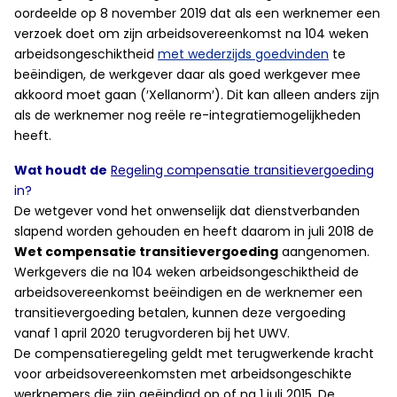
oordeelde op 8 november 2019 dat als een werknemer een
verzoek doet om zijn arbeidsovereenkomst na 104 weken
arbeidsongeschiktheid
met wederzijds goedvinden
te
beëindigen, de werkgever daar als goed werkgever mee
akkoord moet gaan (′Xellanorm′). Dit kan alleen anders zijn
als de werknemer nog reële re-integratiemogelijkheden
heeft.
Wat houdt de
Regeling compensatie transitievergoeding
in?
De wetgever vond het onwenselijk dat dienstverbanden
slapend worden gehouden en heeft daarom in juli 2018 de
Wet compensatie transitievergoeding
aangenomen.
Werkgevers die na 104 weken arbeidsongeschiktheid de
arbeidsovereenkomst beëindigen en de werknemer een
transitievergoeding betalen, kunnen deze vergoeding
vanaf 1 april 2020 terugvorderen bij het UWV.
De compensatieregeling geldt met terugwerkende kracht
voor arbeidsovereenkomsten met arbeidsongeschikte
werknemers die zijn geëindigd op of na 1 juli 2015. De