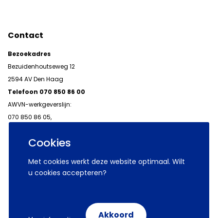
Contact
Bezoekadres
Bezuidenhoutseweg 12
2594 AV Den Haag
Telefoon 070 850 86 00
AWVN-werkgeverslijn:
070 850 86 05,
werkgeverslijn@awvn.nl
Cookies
Met cookies werkt deze website optimaal. Wilt
u cookies accepteren?
© 2026 AWVN
Voorwaarden
Wij zijn AWVN
Akkoord