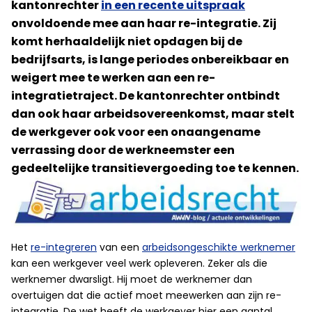
kantonrechter
in een recente uitspraak
onvoldoende mee aan haar re-integratie. Zij
komt herhaaldelijk niet opdagen bij de
bedrijfsarts, is lange periodes onbereikbaar en
weigert mee te werken aan een re-
integratietraject. De kantonrechter ontbindt
dan ook haar arbeidsovereenkomst, maar stelt
de werkgever ook voor een onaangename
verrassing door de werkneemster een
gedeeltelijke transitievergoeding toe te kennen.
Het
re-integreren
van een
arbeidsongeschikte werknemer
kan een werkgever veel werk opleveren. Zeker als die
werknemer dwarsligt. Hij moet de werknemer dan
overtuigen dat die actief moet meewerken aan zijn re-
integratie. De wet heeft de werkgever hier een aantal