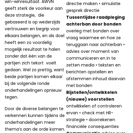
win-winresultaat. AWVN
directie maken • simulatie
geeft sterk de voorkeur aan
gesprek directie
deze strategie, die
Tussentijdse raadpleging
gebaseerd is op wederzijds
achterban door bonden
vertrouwen en begrip voor
overleg met bonden over
elkaars belangen, en als doel
vraag waarmee en hoe ze
heeft een zo voordelig
teruggaan naar achterban •
mogelijk resultaat te halen
advies over moment van
zonder dat één van de
communiceren en in te
partijen zich tekort voelt
zetten media • teksten en
gedaan. Wel zo prettig, want
berichten opstellen en
beide partijen komen elkaar
afstemmen inhoud daarvan
bij de volgende ronde
met bonden
onderhandelingen opnieuw
Bijstellen/ontwikkelen
tegen.
(nieuwe) voorstellen
ontwikkelen of controleren
Door de diverse belangen te
ervan • check met HR-
verkennen kunnen tijdens de
strategie • doorrekenen
onderhandelingen meer
financiële consequenties
thema’s aan de orde komen.