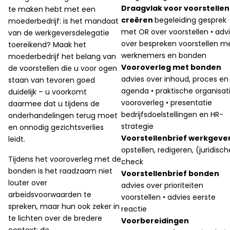
Draagvlak voor voorstellen
te maken hebt met een
creëren
begeleiding gesprek
moederbedrijf: is het mandaat
met OR over voorstellen • adv
van de werkgeversdelegatie
over bespreken voorstellen m
toereikend? Maak het
werknemers en bonden
moederbedrijf het belang van
Vooroverleg met bonden
de voorstellen die u voor ogen
advies over inhoud, proces en
staan van tevoren goed
agenda • praktische organisat
duidelijk – u voorkomt
vooroverleg • presentatie
daarmee dat u tijdens de
bedrijfsdoelstellingen en HR-
onderhandelingen terug moet
strategie
en onnodig gezichtsverlies
Voorstellenbrief werkgeve
leidt.
opstellen, redigeren, (juridisch
Tijdens het vooroverleg met de
check
bonden is het raadzaam niet
Voorstellenbrief bonden
louter over
advies over prioriteiten
arbeidsvoorwaarden te
voorstellen • advies eerste
spreken, maar hun ook zeker in
reactie
te lichten over de bredere
Voorbereidingen
context: de