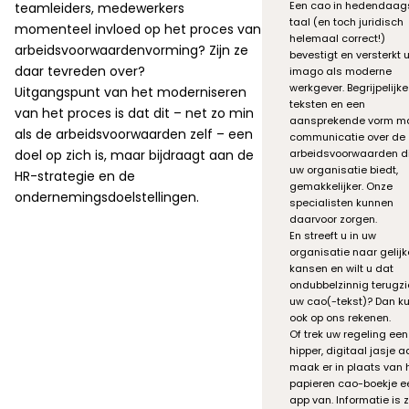
Een cao in hedendaag
teamleiders, medewerkers
taal (en toch juridisch
momenteel invloed op het proces van
helemaal correct!)
arbeidsvoorwaardenvorming? Zijn ze
bevestigt en versterkt 
daar tevreden over?
imago als moderne
werkgever. Begrijpelijke
Uitgangspunt van het moderniseren
teksten en een
van het proces is dat dit – net zo min
aansprekende vorm m
als de arbeidsvoorwaarden zelf – een
communicatie over de
doel op zich is, maar bijdraagt aan de
arbeidsvoorwaarden d
uw organisatie biedt,
HR-strategie en de
gemakkelijker. Onze
ondernemingsdoelstellingen.
specialisten kunnen
daarvoor zorgen.
En streeft u in uw
organisatie naar gelijk
kansen en wilt u dat
ondubbelzinnig terugzi
uw cao(-tekst)? Dan ku
ook op ons rekenen.
Of trek uw regeling ee
hipper, digitaal jasje a
maak er in plaats van 
papieren cao-boekje e
app van. Informatie is 