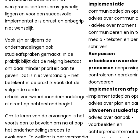
implementatie
werkprocessen kan soms gevoelig
communicatieplan opst
liggen en voor een succesvolle
advies over communic
implementatie is onrust en onbegrip
• advies over moment
niet wenselijk.
communiceren en in t
media • teksten en be
Vaak zijn er tijdens de
schrijven
onderhandelingen ook
Aanpassen
studieafspraken gemaakt. In de
arbeidsvoorwaarden
praktijk blijkt dat de neiging bestaat
processen
aanpassin
om daar minder prioriteit aan te
controleren • bereken
geven. Dat is niet verstandig – het
doorvoeren
betekent in de praktijk vaak dat de
Implementeren afs
volgende ronde
implementatieplan opst
arbeidsvoorwaardenonderhandelingen
advies over plan en a
al direct op achterstand begint.
Uitvoeren studieafs
Om te leren van de ervaringen is het
advies over aanpak •
voorts aan te bevelen om na afloop
voorbeelden en
het onderhandelingsproces te
achtergrondinformatie
evalueren. En wellicht is het verstandig