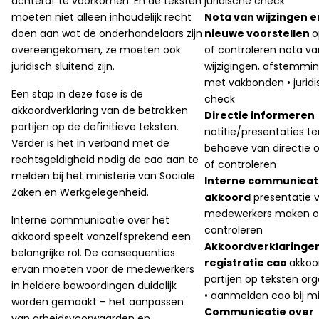
achteraf te voorkomen. En de teksten
juridische check
moeten niet alleen inhoudelijk recht
Nota van wijzingen e
doen aan wat de onderhandelaars zijn
nieuwe voorstellen
o
overeengekomen, ze moeten ook
of controleren nota va
juridisch sluitend zijn.
wijzigingen, afstemmi
met vakbonden • jurid
Een stap in deze fase is de
check
akkoordverklaring van de betrokken
Directie informeren
partijen op de definitieve teksten.
notitie/presentaties te
Verder is het in verband met de
behoeve van directie o
rechtsgeldigheid nodig de cao aan te
of controleren
melden bij het ministerie van Sociale
Interne communicat
Zaken en Werkgelegenheid.
akkoord
presentatie 
medewerkers maken o
Interne communicatie over het
controleren
akkoord speelt vanzelfsprekend een
Akkoordverklaringe
belangrijke rol. De consequenties
registratie cao
akkoo
ervan moeten voor de medewerkers
partijen op teksten or
in heldere bewoordingen duidelijk
• aanmelden cao bij mi
worden gemaakt – het aanpassen
Communicatie over
van arbeidsvoorwaarden en