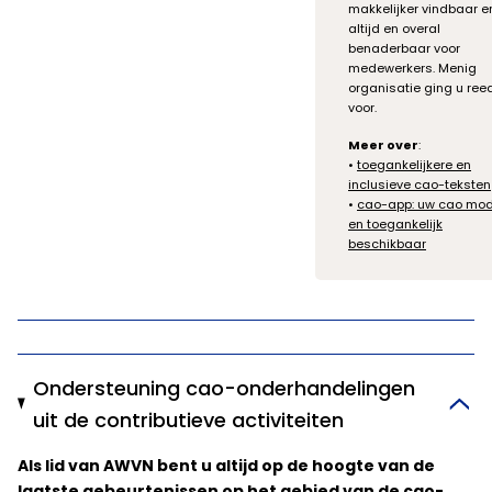
makkelijker vindbaar e
altijd en overal
benaderbaar voor
medewerkers. Menig
organisatie ging u ree
voor.
Meer over
:
•
toegankelijkere en
inclusieve cao-teksten
•
cao-app: uw cao mo
en toegankelijk
beschikbaar
Ondersteuning cao-onderhandelingen
uit de contributieve activiteiten
Als lid van AWVN bent u altijd op de hoogte van de
laatste gebeurtenissen op het gebied van de cao-