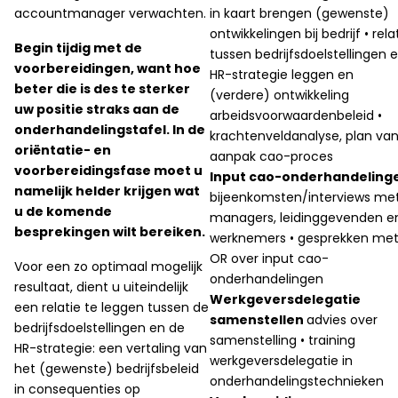
accountmanager verwachten.
in kaart brengen (gewenste)
ontwikkelingen bij bedrijf • rela
Begin tijdig met de
tussen bedrijfsdoelstellingen 
voorbereidingen, want hoe
HR-strategie leggen en
beter die is des te sterker
(verdere) ontwikkeling
uw positie straks aan de
arbeidsvoorwaardenbeleid •
onderhandelingstafel. In de
krachtenveldanalyse, plan va
oriëntatie- en
aanpak cao-proces
voorbereidingsfase moet u
Input cao-onderhandeling
namelijk helder krijgen wat
bijeenkomsten/interviews me
u de komende
managers, leidinggevenden e
besprekingen wilt bereiken.
werknemers • gesprekken me
OR over input cao-
Voor een zo optimaal mogelijk
onderhandelingen
resultaat, dient u uiteindelijk
Werkgeversdelegatie
een relatie te leggen tussen de
samenstellen
advies over
bedrijfsdoelstellingen en de
samenstelling • training
HR-strategie: een vertaling van
werkgeversdelegatie in
het (gewenste) bedrijfsbeleid
onderhandelingstechnieken
in consequenties op