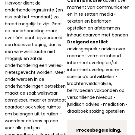
Communicatie
advies over
Hiervoor dient de
moment van communiceren
onderhandelingsruimte (en
en in te zetten media •
dus ook het mandaat) zo
teksten en berichten
breed mogelijk te zijn. Gaat
opstellen en afstemmen
de onderhandeling maar
inhoud daarvan met bonden
over één punt, bijvoorbeeld
Dreigend conflict
een loonsverhoging, dan is
adviesgesprek • advies over
een win-winsituatie niet
moment vorm en inhoud
mogelijk en zal de
informeel overleg en/of
onderhandeling een welles-
informeel overleg voeren •
nietesgevecht worden. Meer
scenario’s ontwikkelen •
onderwerpen in de
krachtenveldanalyse,
onderhandelingen betrekken
beïnvloeden vakbonden op
maakt de zaak weliswaar
verschillende niveaus •
complexer, maar er ontstaat
juridisch advies • mediation •
daardoor ook volop ruimte
draaiboek staking opstellen
om belangen uit te ruilen –
waardoor de kans op een
voor alle partijen
Procesbegeleiding,
aanvaardbare uitkomst sterk