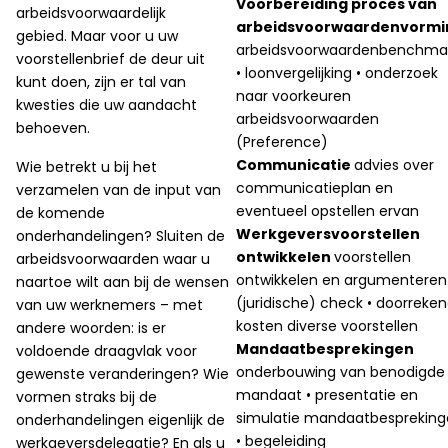
Voorbereiding proces van
arbeidsvoorwaardelijk
arbeidsvoorwaardenvormi
gebied. Maar voor u uw
arbeidsvoorwaardenbenchma
voorstellenbrief de deur uit
• loonvergelijking • onderzoek
kunt doen, zijn er tal van
naar voorkeuren
kwesties die uw aandacht
arbeidsvoorwaarden
behoeven.
(Preference)
Communicatie
advies over
Wie betrekt u bij het
communicatieplan en
verzamelen van de input van
eventueel opstellen ervan
de komende
Werkgeversvoorstellen
onderhandelingen? Sluiten de
ontwikkelen
voorstellen
arbeidsvoorwaarden waar u
ontwikkelen en argumenteren
naartoe wilt aan bij de wensen
(juridische) check • doorreke
van uw werknemers – met
kosten diverse voorstellen
andere woorden: is er
Mandaatbesprekingen
voldoende draagvlak voor
onderbouwing van benodigde
gewenste veranderingen? Wie
mandaat • presentatie en
vormen straks bij de
simulatie mandaatbesprekin
onderhandelingen eigenlijk de
• begeleiding
werkgeversdelegatie? En als u