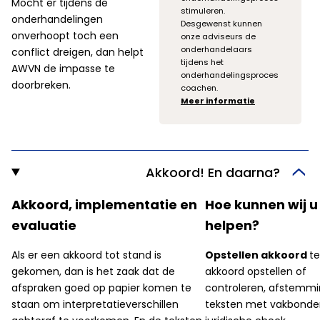
Mocht er tijdens de
stimuleren.
onderhandelingen
Desgewenst kunnen
onverhoopt toch een
onze adviseurs de
onderhandelaars
conflict dreigen, dan helpt
tijdens het
AWVN de impasse te
onderhandelingsproces
doorbreken.
coachen.
Meer informatie
Akkoord! En daarna?
Akkoord, implementatie en
Hoe kunnen wij u
evaluatie
helpen?
Als er een akkoord tot stand is
Opstellen akkoord
t
gekomen, dan is het zaak dat de
akkoord opstellen of
afspraken goed op papier komen te
controleren, afstemm
staan om interpretatieverschillen
teksten met vakbonde