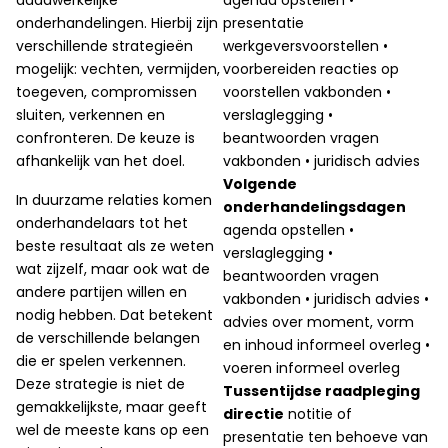
onderhandelingen. Hierbij zijn
presentatie
verschillende strategieën
werkgeversvoorstellen •
mogelijk: vechten, vermijden,
voorbereiden reacties op
toegeven, compromissen
voorstellen vakbonden •
sluiten, verkennen en
verslaglegging •
confronteren. De keuze is
beantwoorden vragen
afhankelijk van het doel.
vakbonden • juridisch advies
Volgende
In duurzame relaties komen
onderhandelingsdagen
onderhandelaars tot het
agenda opstellen •
beste resultaat als ze weten
verslaglegging •
wat zijzelf, maar ook wat de
beantwoorden vragen
andere partijen willen en
vakbonden • juridisch advies •
nodig hebben. Dat betekent
advies over moment, vorm
de verschillende belangen
en inhoud informeel overleg •
die er spelen verkennen.
voeren informeel overleg
Deze strategie is niet de
Tussentijdse raadpleging
gemakkelijkste, maar geeft
directie
notitie of
wel de meeste kans op een
presentatie ten behoeve van