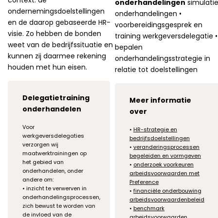
onderhandelingen
simulati
ondernemingsdoelstellingen
onderhandelingen •
en de daarop gebaseerde HR-
voorbereidingsgesprek en
visie. Zo hebben de bonden
training werkgeversdelegatie •
weet van de bedrijfssituatie en
bepalen
kunnen zij daarmee rekening
onderhandelingsstrategie in
houden met hun eisen.
relatie tot doelstellingen
Delegatietraining
Meer informatie
onderhandelen
over
Voor
•
HR-strategie en
werkgeversdelegaties
bedrijfsdoelstellingen
verzorgen wij
•
veranderingsprocessen
maatwerktrainingen op
begeleiden en vormgeven
het gebied van
•
onderzoek voorkeuren
onderhandelen, onder
arbeidsvoorwaarden met
andere om:
Preference
• inzicht te verwerven in
•
financiële onderbouwing
onderhandelingsprocessen,
arbeidsvoorwaardenbeleid
zich bewust te worden van
•
benchmark
de invloed van de
arbeidsvoorwaarden