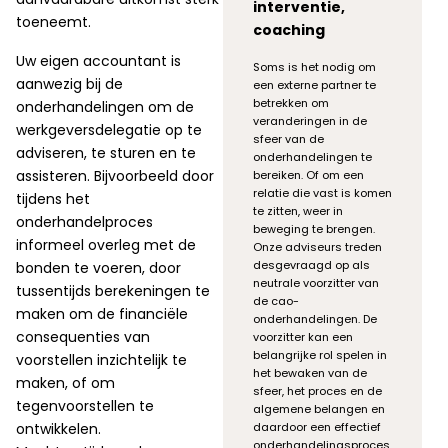
interventie,
toeneemt.
coaching
Uw eigen accountant is
Soms is het nodig om
aanwezig bij de
een externe partner te
betrekken om
onderhandelingen om de
veranderingen in de
werkgeversdelegatie op te
sfeer van de
adviseren, te sturen en te
onderhandelingen te
assisteren. Bijvoorbeeld door
bereiken. Of om een
relatie die vast is komen
tijdens het
te zitten, weer in
onderhandelproces
beweging te brengen.
informeel overleg met de
Onze adviseurs treden
desgevraagd op als
bonden te voeren, door
neutrale voorzitter van
tussentijds berekeningen te
de cao-
maken om de financiële
onderhandelingen. De
consequenties van
voorzitter kan een
belangrijke rol spelen in
voorstellen inzichtelijk te
het bewaken van de
maken, of om
sfeer, het proces en de
tegenvoorstellen te
algemene belangen en
ontwikkelen.
daardoor een effectief
onderhandelingsproces