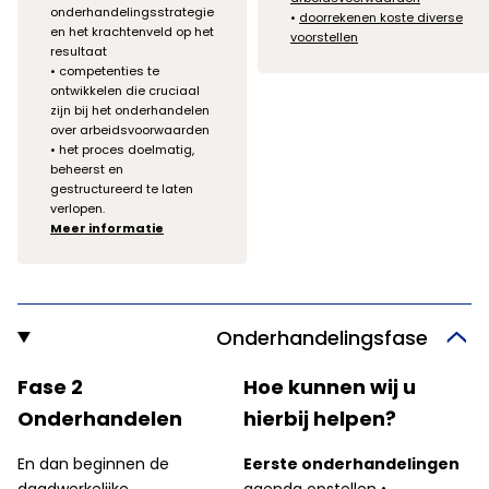
onderhandelingsstrategie
•
doorrekenen koste diverse
en het krachtenveld op het
voorstellen
resultaat
• competenties te
ontwikkelen die cruciaal
zijn bij het onderhandelen
over arbeidsvoorwaarden
• het proces doelmatig,
beheerst en
gestructureerd te laten
verlopen.
Meer informatie
Onderhandelingsfase
Fase 2
Hoe kunnen wij u
Onderhandelen
hierbij helpen?
En dan beginnen de
Eerste onderhandelingen
daadwerkelijke
agenda opstellen •