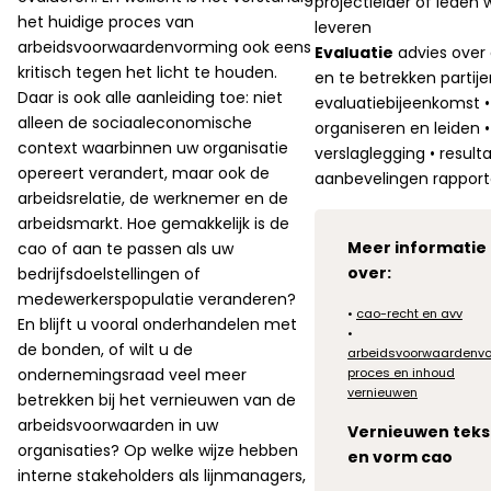
projectleider of leden
het huidige proces van
leveren
arbeidsvoorwaardenvorming ook eens
Evaluatie
advies over
kritisch tegen het licht te houden.
en te betrekken partije
Daar is ook alle aanleiding toe: niet
evaluatiebijeenkomst •
alleen de sociaaleconomische
organiseren en leiden •
context waarbinnen uw organisatie
verslaglegging • result
opereert verandert, maar ook de
aanbevelingen rappor
arbeidsrelatie, de werknemer en de
arbeidsmarkt. Hoe gemakkelijk is de
Meer informatie
cao of aan te passen als uw
over:
bedrijfsdoelstellingen of
medewerkerspopulatie veranderen?
•
cao-recht en avv
En blijft u vooral onderhandelen met
•
de bonden, of wilt u de
arbeidsvoorwaardenvo
ondernemingsraad veel meer
proces en inhoud
vernieuwen
betrekken bij het vernieuwen van de
arbeidsvoorwaarden in uw
Vernieuwen teks
organisaties? Op welke wijze hebben
en vorm cao
interne stakeholders als lijnmanagers,