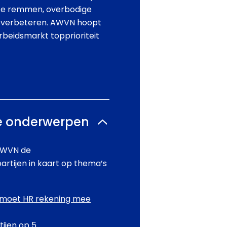
f te remmen, overbodige
e verbeteren. AWVN hoopt
rbeidsmarkt topprioriteit
te onderwerpen
 AWVN de
rtijen in kaart op thema’s
 moet HR rekening mee
ijen op 5