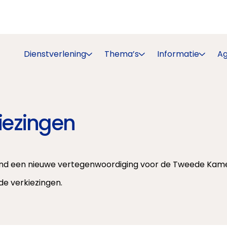
Dienstverlening
Thema’s
Informatie
A
iezingen
d een nieuwe vertegenwoordiging voor de Tweede Kamer 
de verkiezingen.