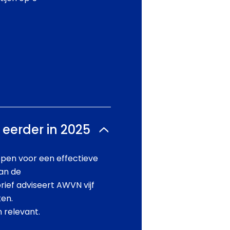
eerder in 2025
ppen voor een effectieve
van de
rief adviseert AWVN vijf
ken.
 relevant.