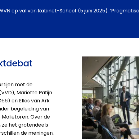
AWVN op val van Kabinet-Schoof (5 juni 2025):
‘Pragmatisc
ktdebat
rtijen met de
(VVD), Mariëtte Patijn
D66) en Elles van Ark
der begeleiding van
e Malietoren. Over de
 ze het grotendeels
rschillen de meningen.