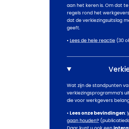
aan het keren is. Om dat t
regels rond het werkgever
dat de verkiezingsuitslag 
geeft.
•
Lees de hele reactie
(30 o
Verki
Wat zijn de standpunten va
verkiezingsprogramma’s uit
die voor werkgevers belangri
•
Lees onze bevindingen
:
gaan houden?
(publicatied
Daar kunt u ook een
inter