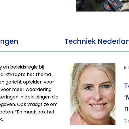
ingen
Techniek Nederla
 en beleidsregie bij
In
smarktkrapte het thema
n gericht opleiden voor
T
t voor meer waardering
‘
eringen in opleidingen die
pgaven. Ook vraagt ze om
n
acten. “En maak ook het
k.
7 