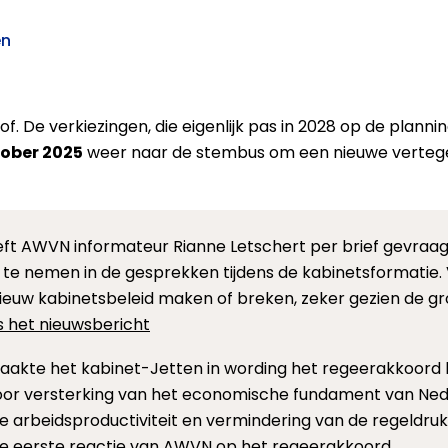
en
of. De verkiezingen, die eigenlijk pas in 2028 op de planni
ober 2025
weer naar de stembus om een nieuwe vertege
ft AWVN informateur Rianne Letschert per brief gevra
 te nemen in de gesprekken tijdens de kabinetsformatie
ieuw kabinetsbeleid maken of breken, zeker gezien de 
s het nieuwsbericht
akte het kabinet-Jetten in wording het regeerakkoord
or versterking van het economische fundament van Ned
e arbeidsproductiviteit en vermindering van de regeldru
de eerste reactie van AWVN op het regeerakkoord