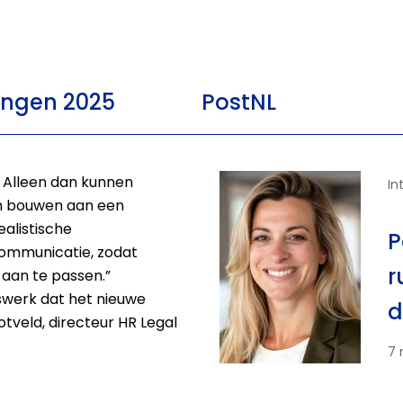
ingen 2025
PostNL
. Alleen dan kunnen
In
 bouwen aan een
alistische
P
communicatie, zodat
r
 aan te passen.”
swerk dat het nieuwe
d
tveld, directeur HR Legal
7 