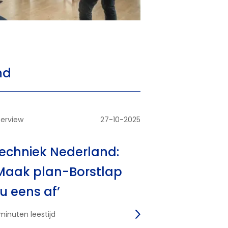
nd
terview
27-10-2025
echniek Nederland:
Maak plan-Borstlap
u eens af’
minuten leestijd