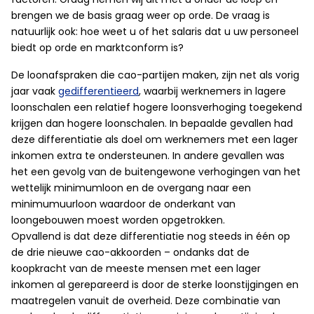
brengen we de basis graag weer op orde. De vraag is
natuurlijk ook: hoe weet u of het salaris dat u uw personeel
biedt op orde en marktconform is?
De loonafspraken die cao-partijen maken, zijn net als vorig
jaar vaak
gedifferentieerd
, waarbij werknemers in lagere
loonschalen een relatief hogere loonsverhoging toegekend
krijgen dan hogere loonschalen. In bepaalde gevallen had
deze differentiatie als doel om werknemers met een lager
inkomen extra te ondersteunen. In andere gevallen was
het een gevolg van de buitengewone verhogingen van het
wettelijk minimumloon en de overgang naar een
minimumuurloon waardoor de onderkant van
loongebouwen moest worden opgetrokken.
Opvallend is dat deze differentiatie nog steeds in één op
de drie nieuwe cao-akkoorden – ondanks dat de
koopkracht van de meeste mensen met een lager
inkomen al gerepareerd is door de sterke loonstijgingen en
maatregelen vanuit de overheid. Deze combinatie van