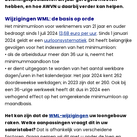
hebben, en hoe AWVN u daarbij verder kan helpen.
Wijzigingen WML: de basis op orde
Het minimumloon voor werknemers van 21 jaar en ouder
bedraagt sinds 1 juli 2024
13,68 euro per uur
. Sinds 1 januari
2024 geldt er een
uurloonsystematiek
. Dit heeft belangrijke
gevolgen voor het indexeren van het minimumloon:
• als de arbeidsduur meer dan 36 uur is, neemt het
minimummaandloon toe
• er dient uitgegaan te worden van het aantal werkbare
dagen/uren in het kalenderjaar. Het jaar 2024 kent 262
doordeweekse werkdagen; in 2023 zijn dat er 260. Ook bij
een 36-urige werkweek heeft dit dus in 2024 een
verhogend effect op het omgerekende minimumloon op
maandbasis.
Het kan zijn dat de
WML-wijzigingen
uw loongebouw
raken. Welke aanpassingen vraagt dit in uw
salaristabel?
Dat is afhankelijk van verscheidene
factoren. Graag nemen wij dit met u onder de loep en