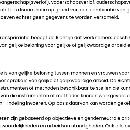
wangerschap(sverlof), vaderschapsverlof, ouderschapsver
laatste is discriminatie op grond van een combinatie van
 hoeven echter geen gegevens te worden verzameld.
ransparantie beoogt de Richtlijn dat werknemers beschik
van gelijke beloning voor gelijke of gelijkwaardige arbei
is van gelijke beloning tussen mannen en vrouwen voor ge
prake is van gelijke of gelijkwaardige arbeid. De Richtl
trumenten of methoden beschikbaar te stellen die kun
 van die instrumenten of methodes kunnen werkgevers of
 – indeling invoeren. Op basis daarvan kan worden geke
n zijn gebaseerd op objectieve en genderneutrale criter
twoordelijkheden en arbeidsomstandigheden. Ook alle over