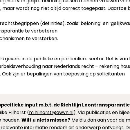
beginsel van gelijke beloning tussen mannen vrouwen voor 
, maar wordt nog niet altijd correct toegepast. Daartoe be
rechtsbegrippen (definities), zoals ‘beloning’ en ‘gelijkwa
nsparantie te verbeteren
hanismen te versterken.
erkgevers in de publieke en particuliere sector. Het is v
arbeidsverhouding naar Nederlands recht – rekening hou
 Ook zijn er bepalingen van toepassing op sollicitanten.
pecifieke input m.b.t. de Richtlijn Loontransparantie
e Hilhorst (
m.hilhorst@awvn.nl
). Via publicaties en bij
e houden.
Wilt u niets missen?
Meld u dan aan voor de mail
e relevante informatie rondom dit onderwerp ontvangt. Di