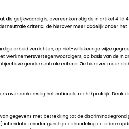
 die gelijkwaardig is, overeenkomstig de in artikel 4 lid 4
erneutrale criteria. Zie hierover meer dadelijk onder het
ardige arbeid verrichten, op niet-willekeurige wijze geg
 werknemersvertegenwoordigers, op basis van de in artike
bjectieve genderneutrale criteria. Zie hierover meer dade
s overeenkomstig het nationale recht/praktijk. Denk da
n van gegevens met betrekking tot de discriminatiegrond g
e) intimidatie, minder gunstige behandeling en iedere opd