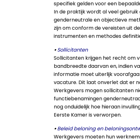
specifiek gelden voor een bepaal
In de praktijk wordt al veel gebr
genderneutrale en objectieve met
zijn om conform de vereisten uit de
instrumenten en methodes definitief
•
Sollicitanten
Sollicitanten krijgen het recht o
bandbreedte daarvan en, indien va
informatie moet uiterlijk voorafg
vacature. Dit laat onverlet dat er
Werkgevers mogen sollicitanten ni
functiebenamingen genderneutraal z
nog onduidelijk hoe hieraan invull
Eerste Kamer is verworpen.
•
Beleid beloning en beloningsontw
Werkgevers moeten hun werknemers 