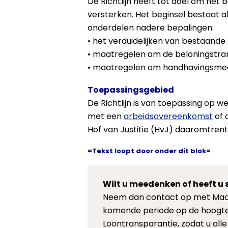
De Richtlijn heeft tot doel om het 
versterken. Het beginsel bestaat al
onderdelen nadere bepalingen:
• het verduidelijken van bestaande 
• maatregelen om de beloningstra
• maatregelen om handhavingsmec
Toepassingsgebied
De Richtlijn is van toepassing op w
met een
arbeidsovereenkomst
of 
Hof van Justitie (HvJ) daaromtrent.
=Tekst loopt door onder dit blok=
Wilt u meedenken of heeft u s
Neem dan contact op met Maaik
komende periode op de hoogt
Loontransparantie, zodat u all