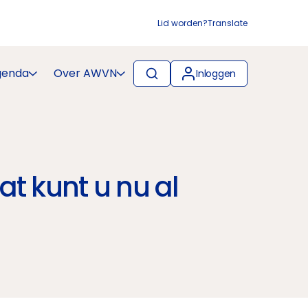
Lid worden?
Translate
genda
Over AWVN
Inloggen
t kunt u nu al