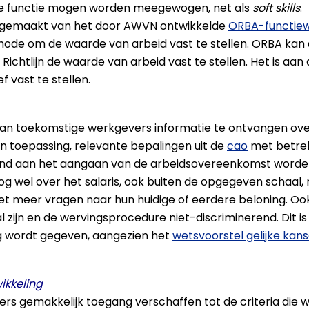
de functie mogen worden meegewogen, net als
soft skills
.
uik gemaakt van het door AWVN ontwikkelde
ORBA-functie
hode om de waarde van arbeid vast te stellen. ORBA ka
 Richtlijn de waarde van arbeid vast te stellen. Het is aa
 vast te stellen.
m van toekomstige werkgevers informatie te ontvangen ov
n toepassing, relevante bepalingen uit de
cao
met betrek
aand aan het aangaan van de arbeidsovereenkomst worden
 nog wel over het salaris, ook buiten de opgegeven schaa
et meer vragen naar hun huidige of eerdere beloning. O
ijn en de wervingsprocedure niet-discriminerend. Dit is 
ing wordt gegeven, aangezien het
wetsvoorstel gelijke kans
ikkeling
gemakkelijk toegang verschaffen tot de criteria die wo