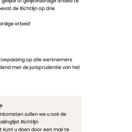
gelijke of gelijkwaardige arbeid te
vat de Richtlijn op drie
ardige arbeid’
an toepassing op alle werknemers
dend met de jurisprudentie van het
?
eenkomsten zullen we u ook de
inglijst Richtlijn
t kunt u doen door een mail te