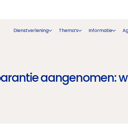
Dienstverlening
Thema’s
Informatie
A
sparantie aangenomen: wa