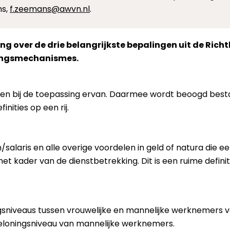
ns,
f.zeemans@awvn.nl
.
g over de drie belangrijkste bepalingen uit de Richtl
ingsmechanismes.
gelden bij de toepassing ervan. Daarmee wordt beoogd be
inities op een rij.
alaris en alle overige voordelen in geld of natura die e
het kader van de dienstbetrekking. Dit is een ruime defini
gsniveaus tussen vrouwelijke en mannelijke werknemers v
loningsniveau van mannelijke werknemers.