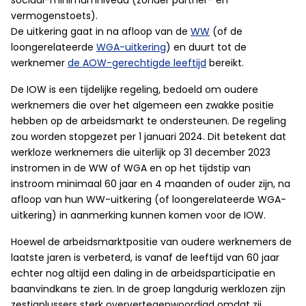
sociaal-minimumniveau (zonder partner- en
vermogenstoets).
De uitkering gaat in na afloop van de
WW
(of de
loongerelateerde
WGA-uitkering
) en duurt tot de
werknemer
de AOW-gerechtigde leeftijd
bereikt.
De IOW is een tijdelijke regeling, bedoeld om oudere
werknemers die over het algemeen een zwakke positie
hebben op de arbeidsmarkt te ondersteunen. De regeling
zou worden stopgezet per 1 januari 2024. Dit betekent dat
werkloze werknemers die uiterlijk op 31 december 2023
instromen in de WW of WGA en op het tijdstip van
instroom minimaal 60 jaar en 4 maanden of ouder zijn, na
afloop van hun WW-uitkering (of loongerelateerde WGA-
uitkering) in aanmerking kunnen komen voor de IOW.
Hoewel de arbeidsmarktpositie van oudere werknemers de
laatste jaren is verbeterd, is vanaf de leeftijd van 60 jaar
echter nog altijd een daling in de arbeidsparticipatie en
baanvindkans te zien. In de groep langdurig werklozen zijn
zestigplussers sterk oververtegenwoordigd omdat zij