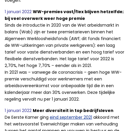
voegen.
1 januari 2022
WW-premies vast/flex blijven hetzelfde;
bij veel overwerk weer hoge premie
Sinds de introductie in 2020 van de Wet arbeidsmarkt in
balans (Wab) zijn er twee premietarieven binnen het
Algemeen Werkloosheidsfonds (AWf; dit fonds financiert
de WW-uitkeringen van private werkgevers): een laag
tarief voor vaste dienstverbanden en een hoog tarief voor
flexibele dienstverbanden. Het lage tarief voor 2022 is
2,70%, het hoge 7,70% – eender als in 2021.
In 2021 was – vanwege de coronacrisis – geen hoge WW-
premie verschuldigd voor werknemers met een
arbeidsovereenkomst voor onbepaalde tijd die in een
kalenderjaar meer dan 30% overwerken. Deze tijdelijke
regeling vervalt nu per 1 januari 2022.
1 januari 2022
Meer diversiteit in top bedrijfsleven
De Eerste Kamer ging
eind september 2021
akkoord met
het wetsvoorstel ‘Evenwichtiger maken van verhouding
tussen het aantal mannen en vrouwen in bestuur en de