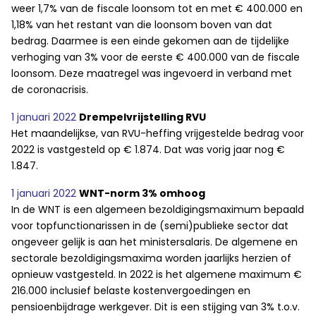
weer 1,7% van de fiscale loonsom tot en met € 400.000 en
1,18% van het restant van die loonsom boven van dat
bedrag. Daarmee is een einde gekomen aan de tijdelijke
verhoging van 3% voor de eerste € 400.000 van de fiscale
loonsom. Deze maatregel was ingevoerd in verband met
de coronacrisis.
1 januari 2022
Drempelvrijstelling RVU
Het maandelijkse, van RVU-heffing vrijgestelde bedrag voor
2022 is vastgesteld op € 1.874. Dat was vorig jaar nog €
1.847.
1 januari 2022
WNT-norm 3% omhoog
In de WNT is een algemeen bezoldigingsmaximum bepaald
voor topfunctionarissen in de (semi)publieke sector dat
ongeveer gelijk is aan het ministersalaris. De algemene en
sectorale bezoldigingsmaxima worden jaarlijks herzien of
opnieuw vastgesteld. In 2022 is het algemene maximum €
216.000 inclusief belaste kostenvergoedingen en
pensioenbijdrage werkgever. Dit is een stijging van 3% t.o.v.