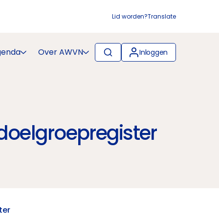
Lid worden?
Translate
genda
Over AWVN
Inloggen
doelgroepregister
ter