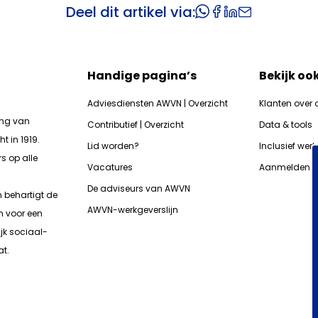
Deel dit artikel via:
Handige pagina’s
Bekijk oo
Adviesdiensten AWVN | Overzicht
Klanten over 
ing van
Contributief | Overzicht
Data & tools
t in 1919.
Lid worden?
Inclusief wer
s op alle
Vacatures
Aanmelden n
De adviseurs van AWVN
n b
ehartigt de
AWVN-werkgeverslijn
n voor een
jk sociaal-
t.