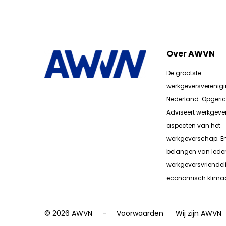
Over AWVN
De grootste
werkgeversverenig
Nederland. Opgerich
Adviseert werkgever
aspecten van het
werkgeverschap. E
belangen van lede
werkgeversvriendeli
economisch klimaa
© 2026 AWVN
Voorwaarden
Wij zijn AWVN