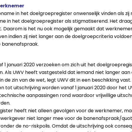
 werknemer
ame in het doelgroepregister onwenselijk vinden als zij n
me in het doelgroepregister als stigmatiserend. Het draagt
t. Daarom is het nu ook mogelijk gemaakt dat werknemers 
ijven indien zij niet langer aan de doelgroepcriteria voldoe
de banenafspraak.
januari 2020 verzoeken om zich uit het doelgroepregiste
n. Als UWV heeft vastgesteld dat iemand niet langer aan 
 de zin van de wet, legt UWV dit in een beschikking vast. D
n tot uitschrijving worden vanaf 1 januari 2020 door he
 technische aanpassingen rond waardoor vrijwillige uitsch
rden.
register heeft niet alleen gevolgen voor de werknemer, 
e werkgever niet langer mee voor de banenafspraak/quo
ronder de no-riskpolis. Omdat de uitschrijving ook conse