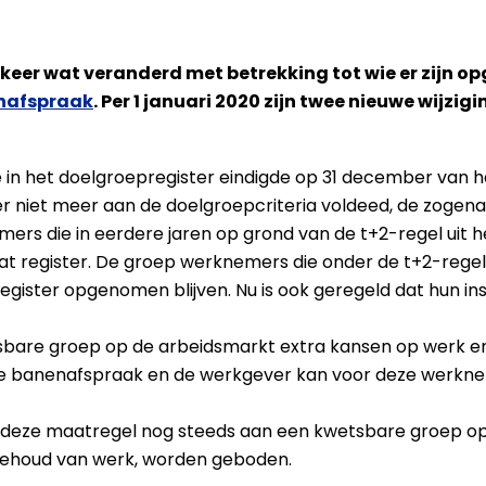
ar keer wat veranderd met betrekking tot wie er zijn 
nafspraak
. Per 1 januari 2020 zijn twee nieuwe wijzi
 in het doelgroepregister eindigde op 31 december van h
niet meer aan de doelgroepcriteria voldeed, de zogenaa
mers die in eerdere jaren op grond van de t+2-regel uit 
t register. De groep werknemers die onder de t+2-regel 
ister opgenomen blijven. Nu is ook geregeld dat hun insc
sbare groep op de arbeidsmarkt extra kansen op werk e
 de banenafspraak en de werkgever kan voor deze werknem
t deze maatregel nog steeds aan een kwetsbare groep o
t behoud van werk, worden geboden.