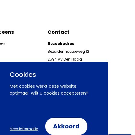
k eens
Contact
Bezoekadres
ons
Bezuidenhoutseweg 12
2594 AV Den Haag
kgeven
Telefoon 070 850 86 00
ieuwsbrieven AWVN
Cookies
AWVN-werkgeverslijn:
070 850 86 05,
Met cookies werkt deze website
werkgeverslijn@awvn.nl
optimaal. Wilt u cookies accepteren?
Akkoord
Volg ons op:
Meer informatie