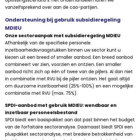
oplossingsscenario’s. Het onderhandelen laten we
vanzelfsprekend over aan de cao-partijen.
Ondersteuning bij gebruik subsidieregeling
MDIEU
Onze sectoraanpak met subsidieregeling MDIEU
Afhankelijk van de specifieke personele
inzetbaarheidsvraagstukken binnen uw sector kunt u
kiezen uit een breed of smaller aanbod. Een breed aanbod
combineert ver zien, voorzien en ontzien. Een smaller
aanbod richt zich op één of twee van de pijlers. Al dan niet
in combinatie met RVU bij de pijler ontzien. Het gaat altijd
om duurzame inzetbaarheid (25%-100%) en een mogelijke
combinatie met RVU (max. 75%).
SPDI-aanbod met gebruik MDIEU: wendbaar en
inzetbaar personeelsbestand
SPDI biedt een basispakket aan dat past binnen het budget
van de forfaitaire sectoranalyse. Daarnaast biedt SPDI een
pluspakket sectoranalyse, met bredere betrokkenheid van