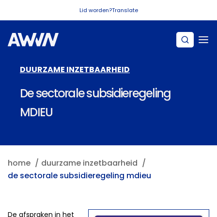
Naar hoofdinhoud
Lid worden?
Translate
DUURZAME INZETBAARHEID
De sectorale subsidieregeling
MDIEU
home
duurzame inzetbaarheid
de sectorale subsidieregeling mdieu
De afspraken in het