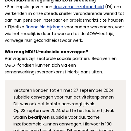
Doel subsidieregeling MDIEU is tweeledig
• Een impuls geven aan
duurzame inzetbaarheid
(DI) om
werkenden in onze steeds sneller veranderende wereld tot
aan hun pensioen inzetbaar en arbeidsmarktfit te houden.
• Tijdelijke
financiële bijdrage
voor oudere werkenden, voor
wie het moeilijk is door te werken tot de AOW-leeftijd,
vanwege hun gezondheid/zwaar werk.
Wie mag MDIEU-subsidie aanvragen?
Aanvragers zijn sectorale sociale partners. Bedrijven en
O&O-fondsen kunnen zich via een
samenwerkingsovereenkomst hierbij aansluiten.
Sectoren konden tot en met 27 september 2024
subsidie aanvragen voor hun activiteitenplannen.
Dit was ook het laatste aanvraagtijdvak.
Op 23 september 2024 startte het laatste tijdvak
waarin
bedrijven
subsidie voor duurzame
inzetbaarheid kunnen aanvragen. Hiervoor is 100
miljoen euro beschikbaar. Dit budget was binnen