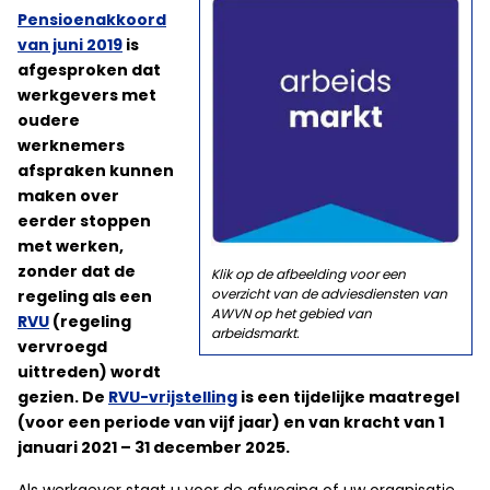
Pensioenakkoord
van juni 2019
is
afgesproken dat
werkgevers met
oudere
werknemers
afspraken kunnen
maken over
eerder stoppen
met werken,
zonder dat de
Klik op de afbeelding voor een
overzicht van de adviesdiensten van
regeling als een
AWVN op het gebied van
RVU
(regeling
arbeidsmarkt.
vervroegd
uittreden) wordt
gezien. De
RVU-vrijstelling
is een tijdelijke maatregel
(voor een periode van vijf jaar) en van kracht van 1
januari 2021 – 31 december 2025.