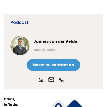
Podcast
Jannes van der Velde
woordvoerder
Neem nu contact op
Cao’s,
inflatie,