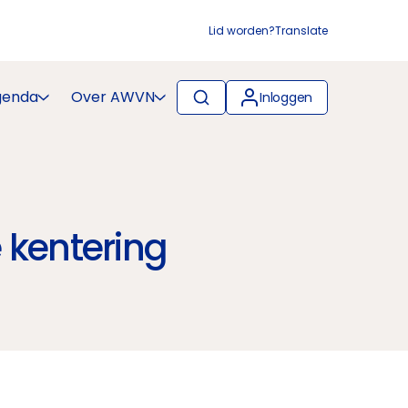
Lid worden?
Translate
genda
Over AWVN
Inloggen
 kentering