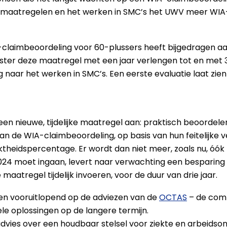
jke maatregelen en het werken in SMC’s het UWV meer WI
laimbeoordeling voor 60-plussers heeft bijgedragen aa
ster deze maatregel met een jaar verlengen tot en met 
 naar het werken in SMC’s. Een eerste evaluatie laat zien
 een nieuwe, tijdelijke maatregel aan: praktisch beoordel
an de WIA-claimbeoordeling, op basis van hun feitelijke
heidspercentage. Er wordt dan niet meer, zoals nu, óók
 2024 moet ingaan, levert naar verwachting een besparing 
maatregel tijdelijk invoeren, voor de duur van drie jaar.
 vooruitlopend op de adviezen van de
OCTAS
– de comm
ele oplossingen op de langere termijn.
ies over een houdbaar stelsel voor ziekte en arbeidson