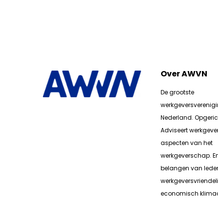
Over AWVN
De grootste
werkgeversverenig
Nederland. Opgerich
Adviseert werkgever
aspecten van het
werkgeverschap. E
belangen van lede
werkgeversvriendeli
economisch klimaa