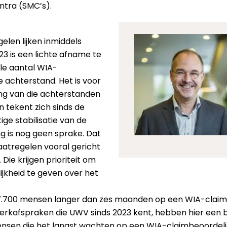
ntra (SMC’s).
len lijken inmiddels
023 is een lichte afname te
ale aantal WIA-
e achterstand. Het is voor
ling van die achterstanden
n tekent zich sinds de
ige stabilisatie van de
g is nog geen sprake. Dat
atregelen vooral gericht
Die krijgen prioriteit om
ijkheid te geven over het
a 7.700 mensen langer dan zes maanden op een WIA-claimb
rkafspraken die UWV sinds 2023 kent, hebben hier een be
sen die het langst wachten op een WIA-claimbeoordelin