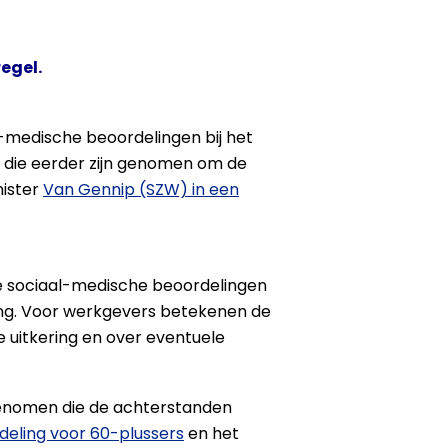
egel.
l-medische beoordelingen bij het
d die eerder zijn genomen om de
nister
Van Gennip (SZW) in een
 de sociaal-medische beoordelingen
ring. Voor werkgevers betekenen de
e uitkering en over eventuele
enomen die de achterstanden
eling voor 60-plussers
en het