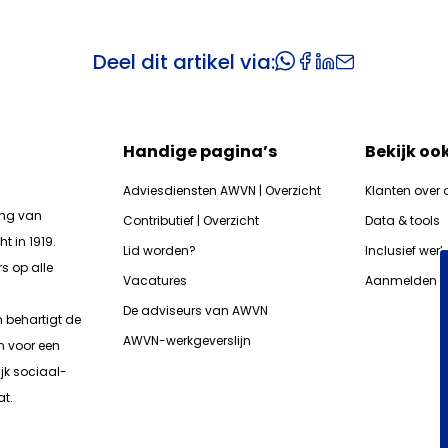
Deel dit artikel via:
Handige pagina’s
Bekijk oo
Adviesdiensten AWVN | Overzicht
Klanten over 
ing van
Contributief | Overzicht
Data & tools
t in 1919.
Lid worden?
Inclusief wer
s op alle
Vacatures
Aanmelden n
De adviseurs van AWVN
n b
ehartigt de
AWVN-werkgeverslijn
n voor een
jk sociaal-
t.