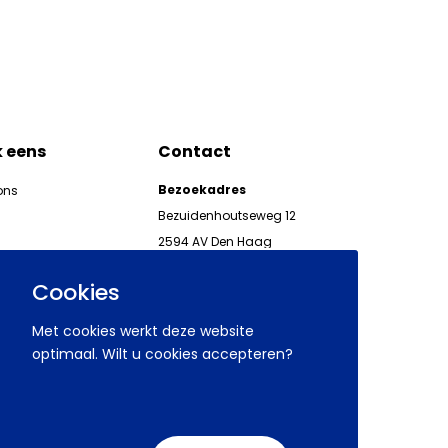
k eens
Contact
Bezoekadres
ons
Bezuidenhoutseweg 12
2594 AV Den Haag
kgeven
Telefoon 070 850 86 00
ieuwsbrieven AWVN
Cookies
AWVN-werkgeverslijn:
070 850 86 05,
Met cookies werkt deze website
werkgeverslijn@awvn.nl
optimaal. Wilt u cookies accepteren?