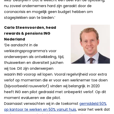
MKB-bedrijven? Dat is wellicht een deel van de oplossing,
nu zoveel ondernemers hard zijn geraakt door de
coronacrisis en mogelijk geen budget hebben om
stageplekken aan te bieden.′
Carlo Steenvoorden, head
rewards & pensions ING
Nederland
′De aandacht in de
verkiezingsprogramma’s voor
onderwerpen als ontwikkeling, tijd,
thuiswerken en diversiteit juichen
wij toe. Dit zijn onderwerpen
waarin ING voorop wil lopen. Vooral regelvrijheid voor extra
verlof op momenten die er voor een werknemer toe doen
(bijvoorbeeld rouwverlof) vinden wij belangrijk. In 2020
heeft ING een pilot gedraaid met onbeperkt verlof. Op dit
moment evalueren we die pilot.
Daarnaast verwachten wij in de toekomst
gemiddeld 50%
op kantoor te werken en 50% vanuit huis
, waar het werk dat