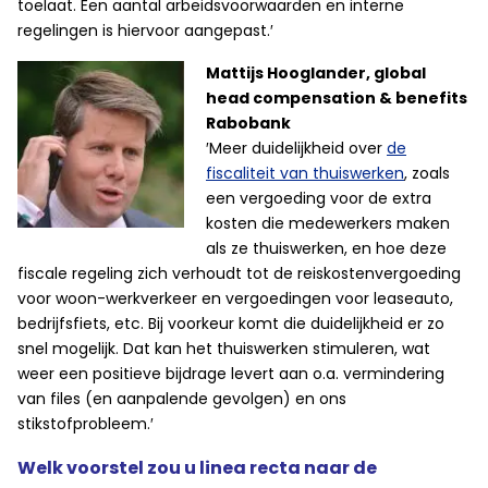
toelaat. Een aantal arbeidsvoorwaarden en interne
regelingen is hiervoor aangepast.′
Mattijs Hooglander, global
head compensation & benefits
Rabobank
′Meer duidelijkheid over
de
fiscaliteit van thuiswerken
, zoals
een vergoeding voor de extra
kosten die medewerkers maken
als ze thuiswerken, en hoe deze
fiscale regeling zich verhoudt tot de reiskostenvergoeding
voor woon-werkverkeer en vergoedingen voor leaseauto,
bedrijfsfiets, etc. Bij voorkeur komt die duidelijkheid er zo
snel mogelijk. Dat kan het thuiswerken stimuleren, wat
weer een positieve bijdrage levert aan o.a. vermindering
van files (en aanpalende gevolgen) en ons
stikstofprobleem.′
Welk voorstel zou u linea recta naar de