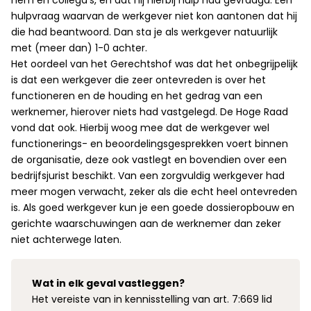
hem en collega’s, en dat hij hierbij hulp had gevraagd. Een
hulpvraag waarvan de werkgever niet kon aantonen dat hij
die had beantwoord. Dan sta je als werkgever natuurlijk
met (meer dan) 1-0 achter.
Het oordeel van het Gerechtshof was dat het onbegrijpelijk
is dat een werkgever die zeer ontevreden is over het
functioneren en de houding en het gedrag van een
werknemer, hierover niets had vastgelegd. De Hoge Raad
vond dat ook. Hierbij woog mee dat de werkgever wel
functionerings- en beoordelingsgesprekken voert binnen
de organisatie, deze ook vastlegt en bovendien over een
bedrijfsjurist beschikt. Van een zorgvuldig werkgever had
meer mogen verwacht, zeker als die echt heel ontevreden
is. Als goed werkgever kun je een goede dossieropbouw en
gerichte waarschuwingen aan de werknemer dan zeker
niet achterwege laten.
Wat in elk geval vastleggen?
Het vereiste van in kennisstelling van art. 7:669 lid