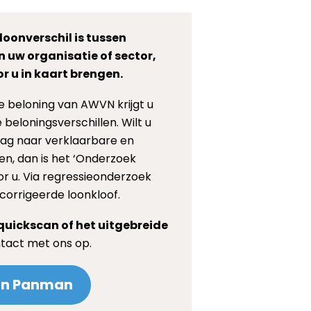
 loonverschil is tussen
 uw organisatie of sector,
r u in kaart brengen.
e beloning van AWVN krijgt u
e beloningsverschillen. Wilt u
slag naar verklaarbare en
n, dan is het ‘Onderzoek
oor u. Via regressieonderzoek
orrigeerde loonkloof.
quickscan of het uitgebreide
act met ons op.
in Panman