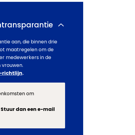
ontransparantie
tie aan, die binnen drie
s tot maatregelen om de
eer medewerkers in de
n vrouwen.
-richtlijn
.
jeenkomsten om
?
Stuur dan een e-mail