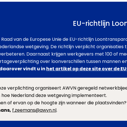
EU-richtlijn Lo
Raad van de Europese Unie de EU-richtlijn Loontransparan
ederlandse wetgeving. De richtlijn verplicht organisatie
 verbeteren. Daarnaast krijgen werkgevers met 100 of m
rtageverplichting over loonverschillen tussen mannen e
daarover vindt u in
het artikel op deze site over de EU
deze verplichting organiseert AWVN geregeld netwerkbi
n hoe Nederland deze wetgeving implementeert.
en of ervan op de hoogte zijn wanneer die plaatsvinden
mans,
f.zeemans@awvn.nl
.