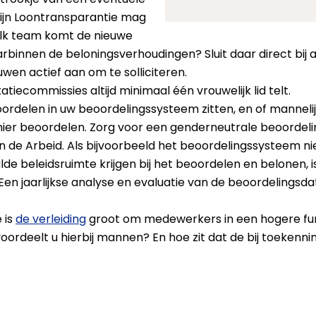
lijn Loontransparantie mag
elk team komt de nieuwe
rbinnen de beloningsverhoudingen? Sluit daar direct bij 
wen actief aan om te solliciteren.
atiecommissies altijd minimaal één vrouwelijk lid telt.
rdelen in uw beoordelingssysteem zitten, en of mannelij
er beoordelen. Zorg voor een genderneutrale beoordeli
n de Arbeid. Als bijvoorbeeld het beoordelingssysteem nie
de beleidsruimte krijgen bij het beoordelen en belonen, i
. Een jaarlijkse analyse en evaluatie van de beoordelingsda
 is
de verleiding
groot om medewerkers in een hogere func
ordeelt u hierbij mannen? En hoe zit dat de bij toekenni