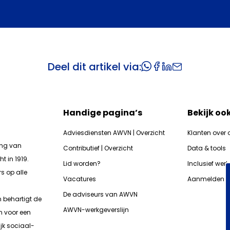
Deel dit artikel via:
Handige pagina’s
Bekijk oo
Adviesdiensten AWVN | Overzicht
Klanten over 
ing van
Contributief | Overzicht
Data & tools
t in 1919.
Lid worden?
Inclusief wer
s op alle
Vacatures
Aanmelden n
De adviseurs van AWVN
n b
ehartigt de
AWVN-werkgeverslijn
n voor een
jk sociaal-