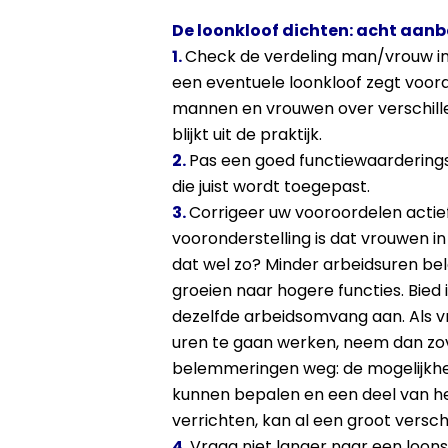
De loonkloof dichten: acht aanb
1.
Check de verdeling man/vrouw in 
een eventuele loonkloof zegt voora
mannen en vrouwen over verschill
blijkt uit de praktijk.
2.
Pas een goed functiewaardering
die juist wordt toegepast.
3.
Corrigeer uw vooroordelen actie
vooronderstelling is dat vrouwen in 
dat wel zo? Minder arbeidsuren be
groeien naar hogere functies. Bied in
dezelfde arbeidsomvang aan. Als
uren te gaan werken, neem dan zov
belemmeringen weg: de mogelijkhei
kunnen bepalen en een deel van he
verrichten, kan al een groot versc
4.
Vraag niet langer naar een loon