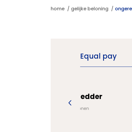
home
gelijke beloning
ongere
Equal pay
Neem nu contact op