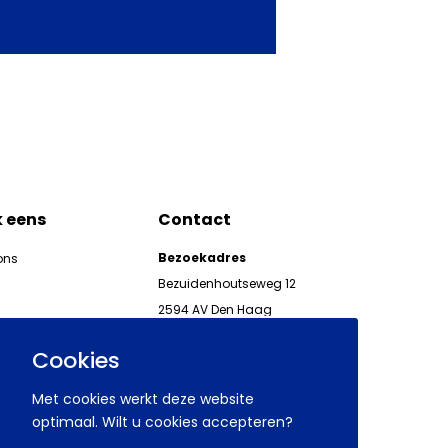
k eens
Contact
Bezoekadres
ons
Bezuidenhoutseweg 12
2594 AV Den Haag
kgeven
Telefoon 070 850 86 00
ieuwsbrieven AWVN
Cookies
AWVN-werkgeverslijn:
070 850 86 05,
Met cookies werkt deze website
werkgeverslijn@awvn.nl
optimaal. Wilt u cookies accepteren?