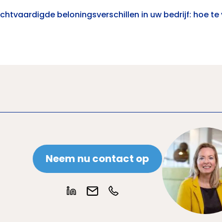
chtvaardigde beloningsverschillen in uw bedrijf: hoe t
Neem 
Karin Panman
adviseur belonen