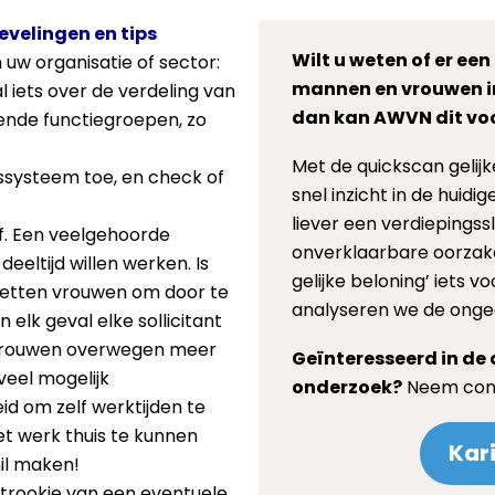
evelingen en tips
Wilt u weten of er een
uw organisatie of sector:
mannen en vrouwen in
l iets over de verdeling van
dan kan AWVN dit voo
ende functiegroepen, zo
Met de quickscan gelijk
ssysteem toe, en check of
snel inzicht in de huidig
liever een verdiepings
f. Een veelgehoorde
onverklaarbare oorzake
deeltijd willen werken. Is
gelijke beloning’ iets v
letten vrouwen om door te
analyseren we de ongec
 elk geval elke sollicitant
 vrouwen overwegen meer
Geïnteresseerd in de 
eel mogelijk
onderzoek?
Neem cont
d om zelf werktijden te
t werk thuis te kunnen
Kar
hil maken!
strookje van een eventuele