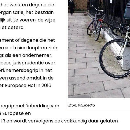
het werk en degene die
rganisatie, het bestaan
k uit te voeren, de wijze
 et cetera.
element of degene die het
ieel risico loopt en zich
gt als een ondernemer.
ropese jurisprudentie over
rknemersbegrip in het
 verrassend omdat in de
t Europese Hof in 2016
sbegrip met ‘inbedding van
Bron: Wikipedia
 de Europese en
R en wordt vervolgens ook vakkundig daar gelaten.