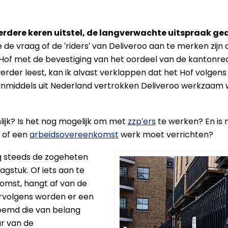
rdere keren uitstel, de langverwachte uitspraak ge
de de vraag of de ′riders′ van Deliveroo aan te merken zij
Hof met de bevestiging van het oordeel van de kantonrec
verder leest, kan ik alvast verklappen dat het Hof volgens
inmiddels uit Nederland vertrokken Deliveroo werkzaam
lijk? Is het nog mogelijk om met
zzp′ers
te werken? En is n
 of een
arbeidsovereenkomst
werk moet verrichten?
og steeds de zogeheten
agstuk. Of iets aan te
omst, hangt af van de
rvolgens worden er een
oemd die van belang
ur van de