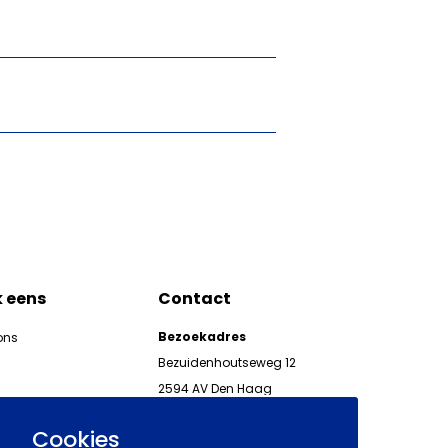
k eens
Contact
Bezoekadres
ons
Bezuidenhoutseweg 12
2594 AV Den Haag
kgeven
Telefoon 070 850 86 00
ieuwsbrieven AWVN
Cookies
AWVN-werkgeverslijn: