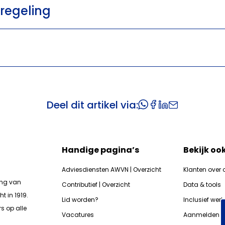
nregeling
Deel dit artikel via:
Handige pagina’s
Bekijk oo
Adviesdiensten AWVN | Overzicht
Klanten over 
ing van
Contributief | Overzicht
Data & tools
t in 1919.
Lid worden?
Inclusief wer
s op alle
Vacatures
Aanmelden n