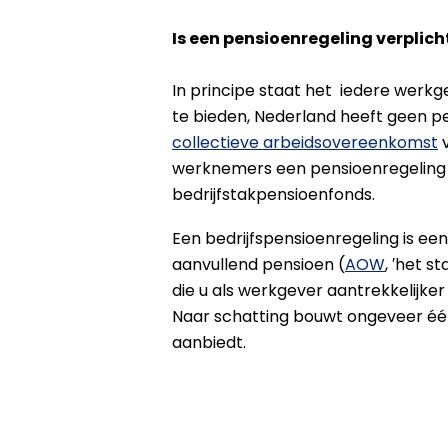
Is een pensioenregeling verplich
In principe staat het iedere werk
te bieden, Nederland heeft geen pen
collectieve arbeidsovereenkomst
v
werknemers een pensioenregeling a
bedrijfstakpensioenfonds.
Een bedrijfspensioenregeling is ee
aanvullend pensioen (
AOW
, ′het s
die u als werkgever aantrekkelijke
Naar schatting bouwt ongeveer één
aanbiedt.