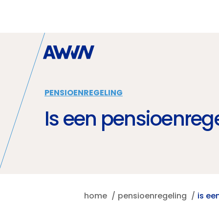
Naar hoofdinhoud
PENSIOENREGELING
Is een pensioenrege
home
pensioenregeling
is ee