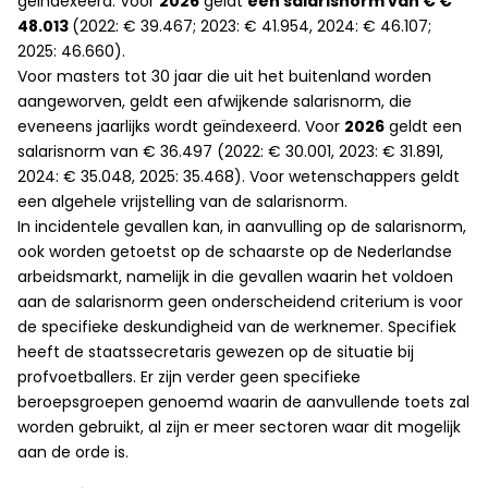
geïndexeerd. Voor
2026
geldt
een salarisnorm van € €
48.013
(2022: € 39.467; 2023: € 41.954, 2024: € 46.107;
2025: 46.660).
Voor masters tot 30 jaar die uit het buitenland worden
aangeworven, geldt een afwijkende salarisnorm, die
eveneens jaarlijks wordt geïndexeerd. Voor
2026
geldt een
salarisnorm van € 36.497 (2022: € 30.001, 2023: € 31.891,
2024: € 35.048, 2025: 35.468). Voor wetenschappers geldt
een algehele vrijstelling van de salarisnorm.
In incidentele gevallen kan, in aanvulling op de salarisnorm,
ook worden getoetst op de schaarste op de Nederlandse
arbeidsmarkt, namelijk in die gevallen waarin het voldoen
aan de salarisnorm geen onderscheidend criterium is voor
de specifieke deskundigheid van de werknemer. Specifiek
heeft de staatssecretaris gewezen op de situatie bij
profvoetballers. Er zijn verder geen specifieke
beroepsgroepen genoemd waarin de aanvullende toets zal
worden gebruikt, al zijn er meer sectoren waar dit mogelijk
aan de orde is.