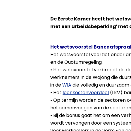
De Eerste Kamer heeft het wets
met een arbeidsbeperking′ me
Het wetsvoorstel Banenafspraa
Het wetsvoorstel voorziet onder a
en de Quotumregeling.
• Het wetsvoorstel verbreedt de d
werknemers in de Wajong die duur
in de
WIA
die volledig en duurzaam 
• Het
loonkostenvoordeel
(LKV) ban
• Op termijn worden de sectoren 
het samenvoegen van de sectoren o
• Bij de bonus gaat het om een ve
wordt vervangen door een systeem d
voor werkgevers in de vorm van een