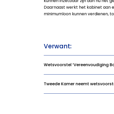
kunnen inzetbaar zijn dan nu het gev
Daarnaast werkt het kabinet aan e
minimumloon kunnen verdienen, t
Verwant:
Wetsvoorstel ‘Vereenvoudiging B
Tweede Kamer neemt wetsvoorste