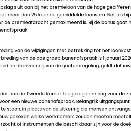
opslag sluit aan bij het premieloon van de hoge gediffere
et meer dan 25 keer de gemiddelde loonsom. Net als bij 
voor de premieafdracht gemaximeerd is. Bij de bonus gaat
nenafspraak.
ding van de wijzigingen met betrekking tot het loonko
reding van de doelgroep banenafspraak is 1 januari 202
eid en de invoering van de quotumregeling, geldt dat in
erder aan de Tweede Kamer toegezegd om nog voor de zo
 voor een nieuwe banenafspraak. Belangrijk uitgangspunt
 staan, in plaats van de uitkering die mensen ontvange
nieuw gekeken welke werknemers zouden moeten meetell
rzocht of instrumenten die beschikbaar zijn voor de do