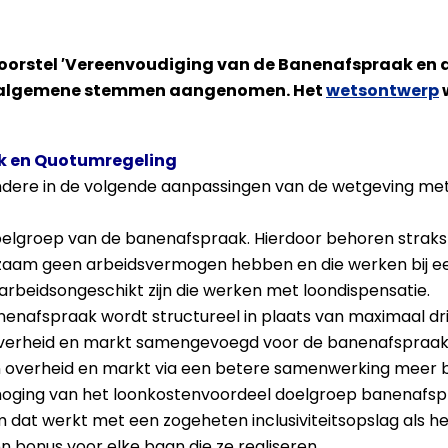
voorstel ′Vereenvoudiging van de Banenafspraak en
t algemene stemmen aangenomen. Het
wetsontwerp
k en Quotumregeling
ndere in de volgende aanpassingen van de wetgeving met
oelgroep van de banenafspraak. Hierdoor behoren straks
zaam geen arbeidsvermogen hebben en die werken bij ee
arbeidsongeschikt zijn die werken met loondispensatie.
enafspraak wordt structureel in plaats van maximaal drie
overheid en markt samengevoegd voor de banenafspraak.
verheid en markt via een betere samenwerking meer ban
rhoging van het loonkostenvoordeel doelgroep banenafsp
at werkt met een zogeheten inclusiviteitsopslag als hef
 bonus voor elke baan die ze realiseren.