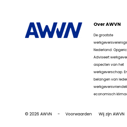
Over AWVN
De grootste
werkgeversverenig
Nederland. Opgerich
Adviseert werkgever
aspecten van het
werkgeverschap. E
belangen van lede
werkgeversvriendeli
economisch klimaa
© 2026 AWVN
Voorwaarden
Wij zijn AWVN