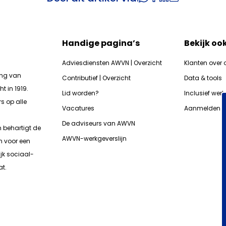
Handige pagina’s
Bekijk oo
Adviesdiensten AWVN | Overzicht
Klanten over 
ing van
Contributief | Overzicht
Data & tools
t in 1919.
Lid worden?
Inclusief wer
s op alle
Vacatures
Aanmelden n
De adviseurs van AWVN
n b
ehartigt de
AWVN-werkgeverslijn
n voor een
jk sociaal-
t.