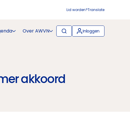
Lid worden?
Translate
genda
Over AWVN
Inloggen
amer akkoord