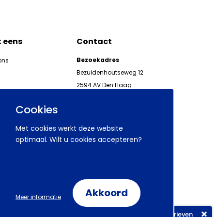
k eens
Contact
Bezoekadres
ons
Bezuidenhoutseweg 12
2594 AV Den Haag
kgeven
Telefoon 070 850 86 00
ieuwsbrieven AWVN
Cookies
AWVN-werkgeverslijn:
070 850 86 05,
Met cookies werkt deze website
werkgeverslijn@awvn.nl
optimaal. Wilt u cookies accepteren?
Akkoord
Volg ons op:
Meer informatie
Aanmelden nieuwsbrieven