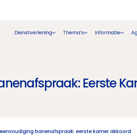
Dienstverlening
Thema’s
Informatie
A
anenafspraak: Eerste K
reenvoudiging banenafspraak: eerste kamer akkoord