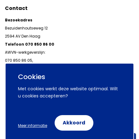
Contact
Bezoekadres
Bezuidenhoutseweg 12
2594 AV Den Haag
Telefoon 070 850 86 00
AWVN-werkgeverslijn:
070 850 86 05,
werkgeverslijn@awvn.nl
Cookies
Met cookies werkt deze website optimaal. Wilt
u cookies accepteren?
© 2026 AWVN
Voorwaarden
Wij zijn AWVN
Akkoord
Meer informatie
Volg ons op:
Aanmelden nieuwsbrieven