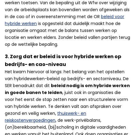
werken toetsen. Van de bepaling uit de Wfw over wijziging
van de arbeidsplaats kan bovendien worden afgeweken als
in de cao of in overeenstemming met de OR
beleid voor
hybride werken
is opgesteld dat duidelijk maakt hoe de
organisatie omgaat met de balans tussen werken op
locatie en werken elders. Zonder beleid vallen partijen terug
op de wettelijke bepaling.
3. Zorg dat er beleid is voor hybride werken op
bedrijfs- en cao-niveau
Het kwam hiervoor al langs: het belang van het opstellen
van hybridewerken-beleid op bedrijfs- en sectorniveau. De
SER benadrukt dat dit
beleid nodig is om hybride werken
in goede banen te leiden
, juist ook in organisaties die
voor het eerst de stap zetten naar een structurelere vorm
van hybride werken. Te denken valt aan afspraken over
gezond en veilig werken,
thuiswerk- en
reiskostenvergoedingen
, de werk-privébalans,
(on)bereikbaarheid, (bij)scholing in digitale vaardigheden
en werken vanuit het buitenland. Ook doen organisaties er