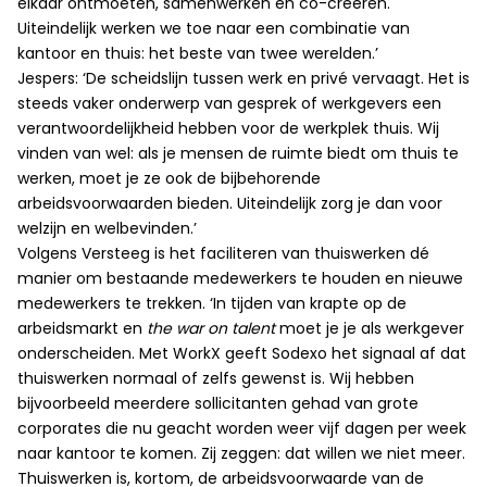
elkaar ontmoeten, samenwerken en co-creëren.
Uiteindelijk werken we toe naar een combinatie van
kantoor en thuis: het beste van twee werelden.’
Jespers: ‘De scheidslijn tussen werk en privé vervaagt. Het is
steeds vaker onderwerp van gesprek of werkgevers een
verantwoordelijkheid hebben voor de werkplek thuis. Wij
vinden van wel: als je mensen de ruimte biedt om thuis te
werken, moet je ze ook de bijbehorende
arbeidsvoorwaarden bieden. Uiteindelijk zorg je dan voor
welzijn en welbevinden.’
Volgens Versteeg is het faciliteren van thuiswerken dé
manier om bestaande medewerkers te houden en nieuwe
medewerkers te trekken. ‘In tijden van krapte op de
arbeidsmarkt en
the war on talent
moet je je als werkgever
onderscheiden. Met WorkX geeft Sodexo het signaal af dat
thuiswerken normaal of zelfs gewenst is. Wij hebben
bijvoorbeeld meerdere sollicitanten gehad van grote
corporates die nu geacht worden weer vijf dagen per week
naar kantoor te komen. Zij zeggen: dat willen we niet meer.
Thuiswerken is, kortom, de arbeidsvoorwaarde van de