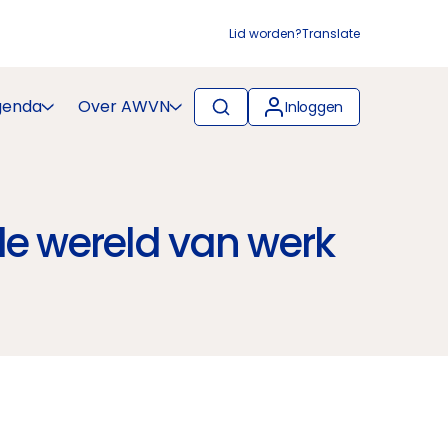
Lid worden?
Translate
genda
Over AWVN
Inloggen
de wereld van werk