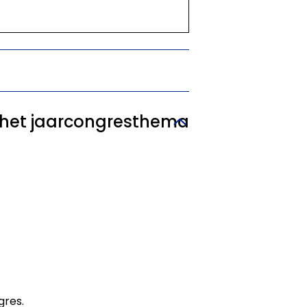
r het jaarcongresthema
gres.