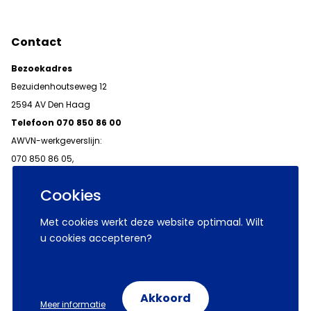
Contact
Bezoekadres
Bezuidenhoutseweg 12
2594 AV Den Haag
Telefoon 070 850 86 00
AWVN-werkgeverslijn:
070 850 86 05,
werkgeverslijn@awvn.nl
Cookies
Met cookies werkt deze website optimaal. Wilt
u cookies accepteren?
© 2026 AWVN
Voorwaarden
Wij zijn AWVN
Akkoord
Meer informatie
Volg ons op: