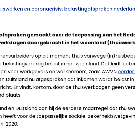
uiswerken en coronacrisis: belastingafspraken nederlan
 afspraken gemaakt over de toepassing van het Ned
t werkdagen doorgebracht in het woonland (thuiswer
grensarbeiders op dit moment thuis vanwege (in)reisbep
 belastingverdrag belast in het woonland. Dat leidt pote
asten voor werkgevers en werknemers, zoals AWVN
eerder
n Duitsland nu afgesproken dat inkomen wordt belast i
cht. Er vindt, kortom, door de thuiswerkdagen geen vers
d plaats.
and en Duitsland aan bij de eerdere maatregel dat thuis
eft voor de toepasselijke sociale-zekerheidswetgeving. 
il 2020.