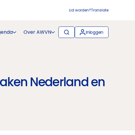
Lid worden?
Translate
genda
Over AWVN
Inloggen
praken Nederland en