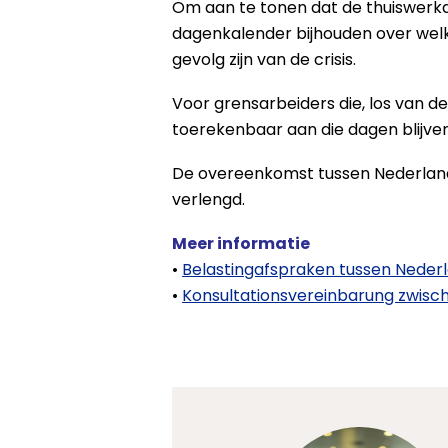
Om aan te tonen dat de thuiswerk
dagenkalender bijhouden over wel
gevolg zijn van de crisis.
Voor grensarbeiders die, los van de
toerekenbaar aan die dagen blijven 
De overeenkomst tussen Nederland 
verlengd.
Meer informatie
•
Belastingafspraken tussen Nederla
•
Kon­sul­ta­ti­ons­ver­ein­ba­rung zwi