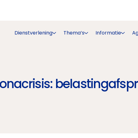
Dienstverlening
Thema’s
Informatie
A
onacrisis: belastingafs