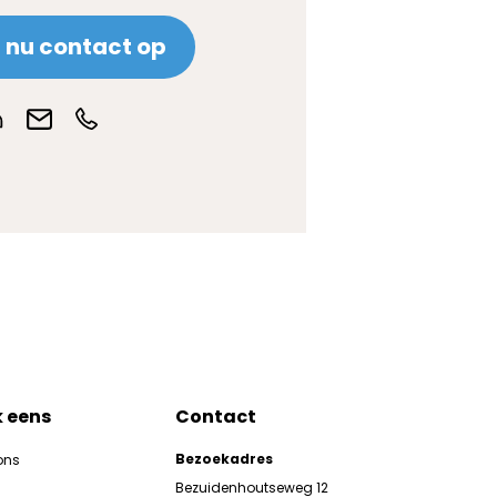
nu contact op
k eens
Contact
Bezoekadres
ons
Bezuidenhoutseweg 12