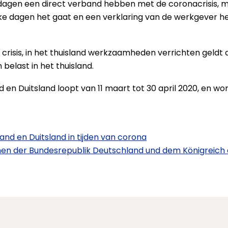
dagen een direct verband hebben met de coronacrisis, 
ke dagen het gaat en een verklaring van de werkgever 
 crisis, in het thuisland werkzaamheden verrichten geldt d
belast in het thuisland.
en Duitsland loopt van 11 maart tot 30 april 2020, en w
nd en Duitsland in tijden van corona
­schen der Bun­des­re­pu­blik Deutsch­land und dem Kö­nig­reich