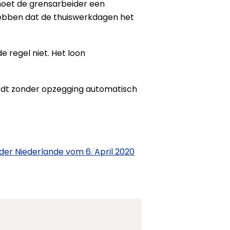
moet de grensarbeider een
hebben dat de thuiswerkdagen het
e regel niet. Het loon
ordt zonder opzegging automatisch
 der Nie­der­lan­de vom 6. April 2020