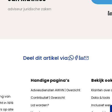
adviseur juridische zaken
Deel dit artikel via:
Handige pagina’s
Bekijk oo
Adviesdiensten AWVN | Overzicht
Klanten over 
ing van
Contributief | Overzicht
Data & tools
t in 1919.
Lid worden?
Inclusief wer
s op alle