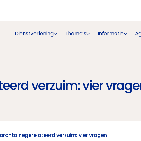
Dienstverlening
Thema’s
Informatie
A
eerd verzuim: vier vrag
arantainegerelateerd verzuim: vier vragen