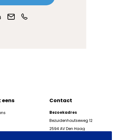
k eens
Contact
Bezoekadres
ons
Bezuidenhoutseweg 12
2594 AV Den Haag
kgeven
Telefoon 070 850 86 00