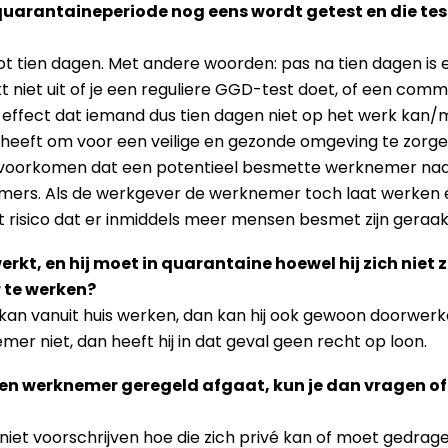
 quarantaineperiode nog eens wordt getest en die tes
tot tien dagen. Met andere woorden: pas na tien dagen is 
 niet uit of je een reguliere GGD-test doet, of een comm
 effect dat iemand dus tien dagen niet op het werk kan/
heeft om voor een veilige en gezonde omgeving te zorgen (
voorkomen dat een potentieel besmette werknemer naar
ers. Als de werkgever de werknemer toch laat werken en
 risico dat er inmiddels meer mensen besmet zijn geraak
rkt, en hij moet in quarantaine hoewel hij zich niet z
 te werken?
ij kan vanuit huis werken, dan kan hij ook gewoon doorwe
 niet, dan heeft hij in dat geval geen recht op loon.
een werknemer geregeld afgaat, kun je dan vragen of h
et voorschrijven hoe die zich privé kan of moet gedrage