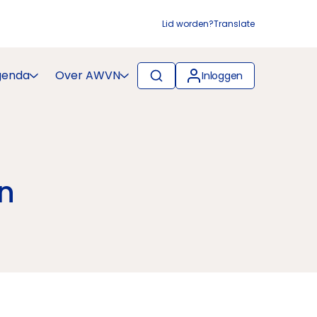
Lid worden?
Translate
genda
Over AWVN
Inloggen
en