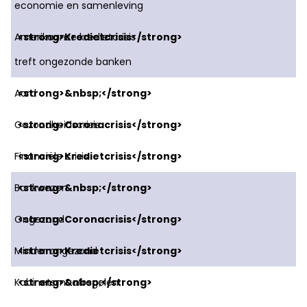
economie en samenleving
Amerikaanse kredietcrisis
treft ongezonde banken
Aard
Gezondheidscrisis
Financiële crisis
Bankwezen
Ongezond
Minder ongezond
Kabinetsmaatregelen