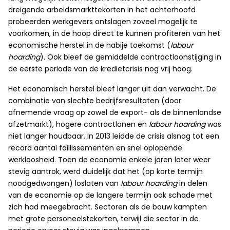
dreigende arbeidsmarkttekorten in het achterhoofd
probeerden werkgevers ontslagen zoveel mogelijk te
voorkomen, in de hoop direct te kunnen profiteren van het
economische herstel in de nabije toekomst (
labour
hoarding
). Ook bleef de gemiddelde contractloonstijging in
de eerste periode van de kredietcrisis nog vrij hoog.
Het economisch herstel bleef langer uit dan verwacht. De
combinatie van slechte bedrijfsresultaten (door
afnemende vraag op zowel de export- als de binnenlandse
afzetmarkt), hogere contractlonen en
labour hoarding
was
niet langer houdbaar. In 2013 leidde de crisis alsnog tot een
record aantal faillissementen en snel oplopende
werkloosheid. Toen de economie enkele jaren later weer
stevig aantrok, werd duidelijk dat het (op korte termijn
noodgedwongen) loslaten van
labour hoarding
in delen
van de economie op de langere termijn ook schade met
zich had meegebracht. Sectoren als de bouw kampten
met grote personeelstekorten, terwijl die sector in de