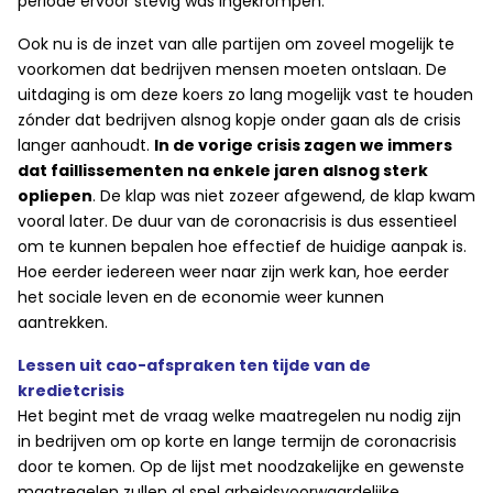
periode ervoor stevig was ingekrompen.
Ook nu is de inzet van alle partijen om zoveel mogelijk te
voorkomen dat bedrijven mensen moeten ontslaan. De
uitdaging is om deze koers zo lang mogelijk vast te houden
zónder dat bedrijven alsnog kopje onder gaan als de crisis
langer aanhoudt.
In de vorige crisis zagen we immers
dat faillissementen na enkele jaren alsnog sterk
opliepen
. De klap was niet zozeer afgewend, de klap kwam
vooral later. De duur van de coronacrisis is dus essentieel
om te kunnen bepalen hoe effectief de huidige aanpak is.
Hoe eerder iedereen weer naar zijn werk kan, hoe eerder
het sociale leven en de economie weer kunnen
aantrekken.
Lessen uit cao-afspraken ten tijde van de
kredietcrisis
Het begint met de vraag welke maatregelen nu nodig zijn
in bedrijven om op korte en lange termijn de coronacrisis
door te komen. Op de lijst met noodzakelijke en gewenste
maatregelen zullen al snel arbeidsvoorwaardelijke