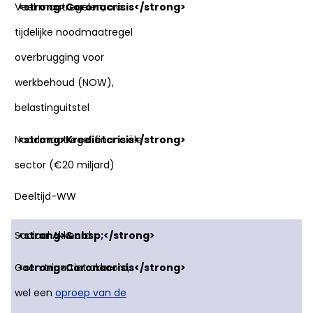
Veel maatregelen, o.a.
tijdelijke noodmaatregel
overbrugging voor
werkbehoud (NOW),
belastinguitstel
Noodmaatregel financiële
sector (€20 miljard)
Deeltijd-WW
Sociaal Akkoord
Geen tripartiet akkoord,
wel een
oproep van de