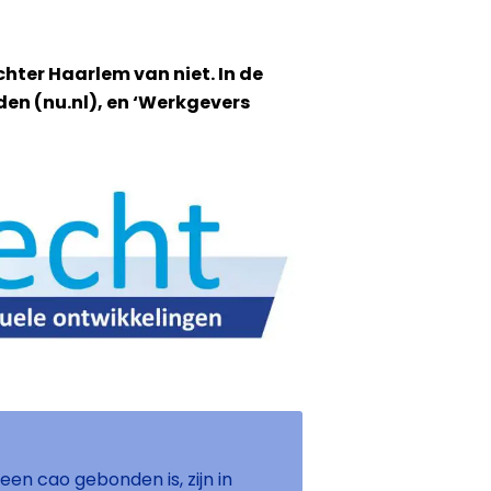
hter Haarlem van niet. In de
den (nu.nl), en ‘Werkgevers
en cao gebonden is, zijn in