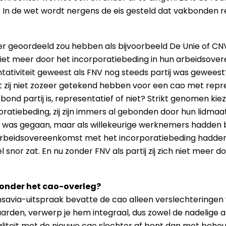
air. In de wet wordt nergens de eis gesteld dat vakbonden
ter geoordeeld zou hebben als bijvoorbeeld De Unie of CN
 niet meer door het incorporatiebeding in hun arbeidso
tativiteit geweest als FNV nog steeds partij was gewees
 zij niet zozeer getekend hebben voor een cao met repr
ond partij is, representatief of niet? Strikt genomen ki
ratiebeding, zij zijn immers al gebonden door hun lidmaa
V was gegaan, maar als willekeurige werknemers hadden b
 arbeidsovereenkomst met het incorporatiebeding hadd
el snor zat. En nu zonder FNV als partij zij zich niet meer
 onder het cao-overleg?
ransavia-uitspraak bevatte de cao alleen verslechteringen
den, verwerp je hem integraal, dus zowel de nadelige als 
totaliteit met de nieuwe cao slechter af bent dan met beho