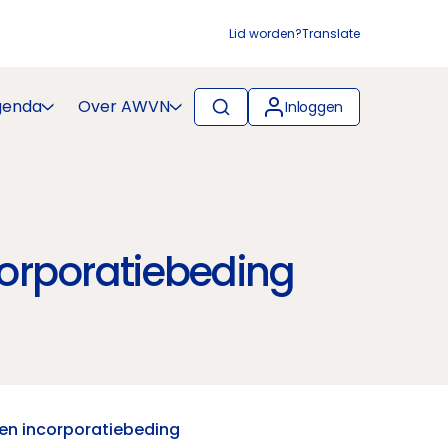
Lid worden?
Translate
genda
Over AWVN
Inloggen
corporatiebeding
een incorporatiebeding