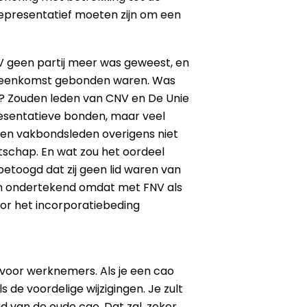
 representatief moeten zijn om een
V geen partij meer was geweest, en
vereenkomst gebonden waren. Was
t? Zouden leden van CNV en De Unie
esentatieve bonden, maar veel
ezen vakbondsleden overigens niet
tschap. En wat zou het oordeel
etoogd dat zij geen lid waren van
en ondertekend omdat met FNV als
 door het incorporatiebeding
 voor werknemers. Als je een cao
de voordelige wijzigingen. Je zult
ud van de oude cao. Dat zal, zeker