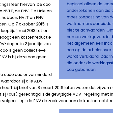
beginsel alleen de led
ingssfeer hiervan. De cao
ondertekenen aan die 
e NVLT, de FNV, De Unie en
moet toepassing van d
en hebben. NVLT en FNV
werknemers aanbieden,
en. Op 7 oktober 2015 is
niet te aanvaarden. O
ooptijd 1 mei 2013 tot en
nemen werkgevers in d
eoogt een kostenreductie
het algemeen een inco
-dagen in 2 jaar tijd van
cao op de arbeidsover
cao is geen collectieve
wordt verklaard. Daarm
V is bij deze cao geen
die onder de werkingssf
cao gebonden.
de oude cao onverminderd
 waardoor zij alle ADV-
eeft bij brief van 8 maart 2016 laten weten dat zij van 
 zij (dus) gerechtigd is de gewijzigde ADV-regeling met i
ervolgens legt de FNV de zaak voor aan de kantonrechter