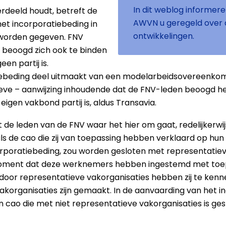
In dit weblog informer
erdeeld houdt, betreft de
AWVN u geregeld over a
 het incorporatiebeding in
ontwikkelingen.
worden gegeven. FNV
n beoogd zich ook te binden
en partij is.
tiebeding deel uitmaakt van een modelarbeidsovereenkoms
ctieve – aanwijzing inhoudende dat de FNV-leden beoogd he
igen vakbond partij is, aldus Transavia.
t de leden van de FNV waar het hier om gaat, redelijker
als de cao die zij van toepassing hebben verklaard op h
rporatiebeding, zou worden gesloten met representatiev
moment dat deze werknemers hebben ingestemd met toep
oor representatieve vakorganisaties hebben zij te kenne
vakorganisaties zijn gemaakt. In de aanvaarding van het in
 cao die met niet representatieve vakorganisaties is ge