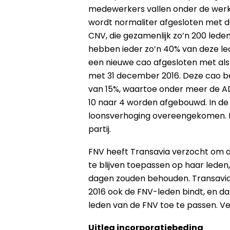
medewerkers vallen onder de werk
wordt normaliter afgesloten met d
CNV, die gezamenlijk zo’n 200 led
hebben ieder zo’n 40% van deze led
een nieuwe cao afgesloten met als l
met 31 december 2016. Deze cao b
van 15%, waartoe onder meer de ADV
10 naar 4 worden afgebouwd. In de 
loonsverhoging overeengekomen. FN
partij.
FNV heeft Transavia verzocht om 
te blijven toepassen op haar leden,
dagen zouden behouden. Transavia h
2016 ook de FNV-leden bindt, en dat
leden van de FNV toe te passen. V
Uitleg incorporatiebeding