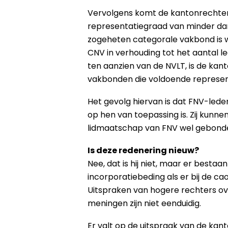
Vervolgens komt de kantonrechter t
representatiegraad van minder dan 
zogeheten categorale vakbond is w
CNV in verhouding tot het aantal 
ten aanzien van de NVLT, is de ka
vakbonden die voldoende represent
Het gevolg hiervan is dat FNV-lede
op hen van toepassing is. Zij kunn
lidmaatschap van FNV wel gebond
Is deze redenering nieuw?
Nee, dat is hij niet, maar er best
incorporatiebeding als er bij de ca
Uitspraken van hogere rechters over
meningen zijn niet eenduidig.
Er valt op de uitspraak van de kan