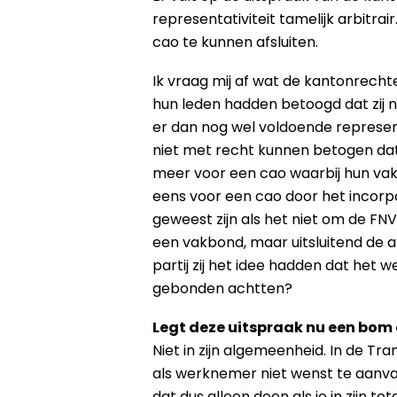
representativiteit tamelijk arbitr
cao te kunnen afsluiten.
Ik vraag mij af wat de kantonrech
hun leden hadden betoogd dat zij
er dan nog wel voldoende represen
niet met recht kunnen betogen dat
meer voor een cao waarbij hun vakb
eens voor een cao door het incorpo
geweest zijn als het niet om de FN
een vakbond, maar uitsluitend de
partij zij het idee hadden dat het w
gebonden achtten?
Legt deze uitspraak nu een bom
Niet in zijn algemeenheid. In de T
als werknemer niet wenst te aanvaar
dat dus alleen doen als je in zijn 