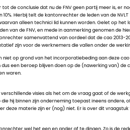
ot de conclusie dat nu de FNV geen partij meer is, er no
10%. Hierbij telt de kantonrechter de leden van de NVLT
aarvan alleen technici lid kunnen worden. Gelet op het 
leden van de FNV, en mede in aanmerking genomen de hi
ntonrechter samenvattend van oordeel dat de cao 2013-201
atief zijn voor de werknemers die vallen onder de werki
n niet op grond van het incorporatiebeding aan deze cao
en dus een beroep blijven doen op de (nawerking van) de 
en waren.
aan verschillende visies als het om de vraag gaat of de w
o die hij binnen zijn onderneming toepast ineens andere, 
 deze materie zijn er (nog) niet. Er is over dit vraagstuk
tonrechter wel het een en ander af te dingen. Zo is de re