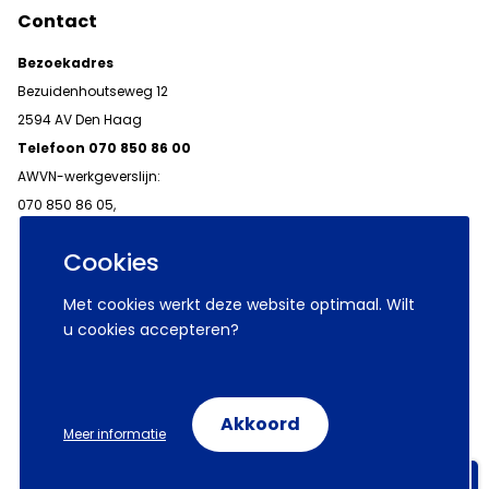
Contact
Bezoekadres
Bezuidenhoutseweg 12
2594 AV Den Haag
Telefoon 070 850 86 00
AWVN-werkgeverslijn:
070 850 86 05,
werkgeverslijn@awvn.nl
Cookies
Met cookies werkt deze website optimaal. Wilt
u cookies accepteren?
© 2026 AWVN
Voorwaarden
Wij zijn AWVN
Akkoord
Meer informatie
Volg ons op:
Aanmelden nieuwsbrieven