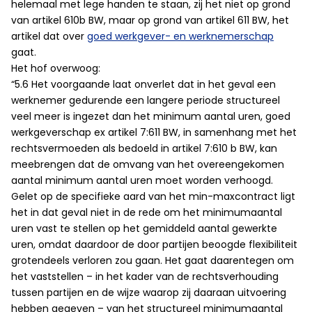
helemaal met lege handen te staan, zij het niet op grond
van artikel 610b BW, maar op grond van artikel 611 BW, het
artikel dat over
goed werkgever- en werknemerschap
gaat.
Het hof overwoog:
“5.6 Het voorgaande laat onverlet dat in het geval een
werknemer gedurende een langere periode structureel
veel meer is ingezet dan het minimum aantal uren, goed
werkgeverschap ex artikel 7:611 BW, in samenhang met het
rechtsvermoeden als bedoeld in artikel 7:610 b BW, kan
meebrengen dat de omvang van het overeengekomen
aantal minimum aantal uren moet worden verhoogd.
Gelet op de specifieke aard van het min-maxcontract ligt
het in dat geval niet in de rede om het minimumaantal
uren vast te stellen op het gemiddeld aantal gewerkte
uren, omdat daardoor de door partijen beoogde flexibiliteit
grotendeels verloren zou gaan. Het gaat daarentegen om
het vaststellen – in het kader van de rechtsverhouding
tussen partijen en de wijze waarop zij daaraan uitvoering
hebben gegeven – van het structureel minimumaantal