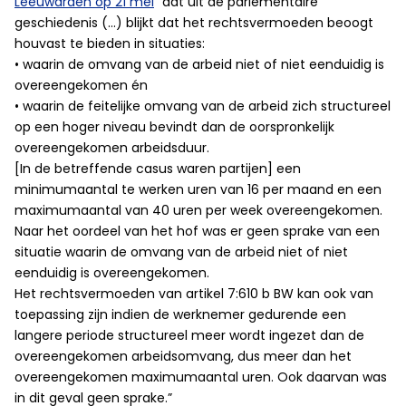
Leeuwarden op 21 mei
“dat uit de parlementaire
geschiedenis (…) blijkt dat het rechtsvermoeden beoogt
houvast te bieden in situaties:
• waarin de omvang van de arbeid niet of niet eenduidig is
overeengekomen én
• waarin de feitelijke omvang van de arbeid zich structureel
op een hoger niveau bevindt dan de oorspronkelijk
overeengekomen arbeidsduur.
[In de betreffende casus waren partijen] een
minimumaantal te werken uren van 16 per maand en een
maximumaantal van 40 uren per week overeengekomen.
Naar het oordeel van het hof was er geen sprake van een
situatie waarin de omvang van de arbeid niet of niet
eenduidig is overeengekomen.
Het rechtsvermoeden van artikel 7:610 b BW kan ook van
toepassing zijn indien de werknemer gedurende een
langere periode structureel meer wordt ingezet dan de
overeengekomen arbeidsomvang, dus meer dan het
overeengekomen maximumaantal uren. Ook daarvan was
in dit geval geen sprake.”