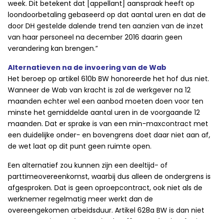
week. Dit betekent dat [appellant] aanspraak heeft op
loondoorbetaling gebaseerd op dat aantal uren en dat de
door DH gestelde dalende trend ten aanzien van de inzet
van haar personeel na december 2016 daarin geen
verandering kan brengen.”
Alternatieven na de invoering van de Wab
Het beroep op artikel 610b BW honoreerde het hof dus niet.
Wanneer de Wab van kracht is zal de werkgever na 12
maanden echter wel een aanbod moeten doen voor ten
minste het gemiddelde aantal uren in de voorgaande 12
maanden. Dat er sprake is van een min-maxcontract met
een duidelijke onder- en bovengrens doet daar niet aan af,
de wet laat op dit punt geen ruimte open.
Een alternatief zou kunnen zijn een deeltijd- of
parttimeovereenkomst, waarbij dus alleen de ondergrens is
afgesproken. Dat is geen oproepcontract, ook niet als de
werknemer regelmatig meer werkt dan de
overeengekomen arbeidsduur. Artikel 628a BW is dan niet