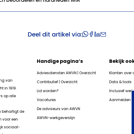
ch beoordelen en hardheden WIA
Deel dit artikel via:
Handige pagina’s
Bekijk oo
Adviesdiensten AWVN | Overzicht
Klanten over 
ing van
Contributief | Overzicht
Data & tools
t in 1919.
Lid worden?
Inclusief wer
s op alle
Vacatures
Aanmelden n
De adviseurs van AWVN
n b
ehartigt de
AWVN-werkgeverslijn
n voor een
jk sociaal-