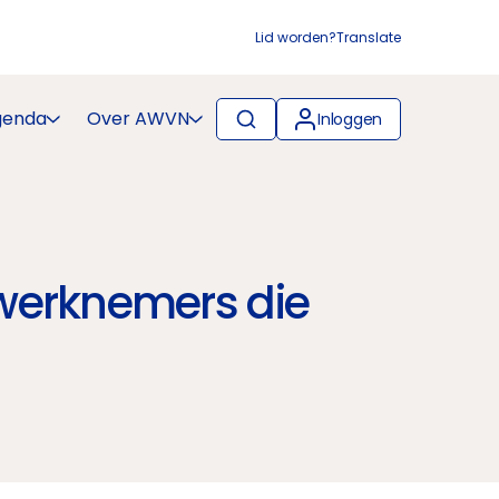
Lid worden?
Translate
genda
Over AWVN
Inloggen
werknemers die