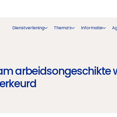
Dienstverlening
Thema’s
Informatie
A
aam arbeidsongeschikte 
herkeurd