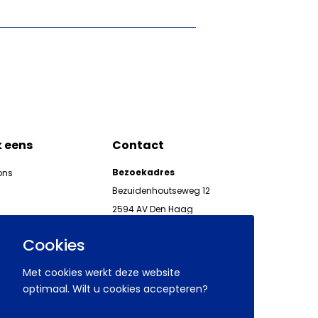
k eens
Contact
Bezoekadres
ons
Bezuidenhoutseweg 12
2594 AV Den Haag
kgeven
Telefoon 070 850 86 00
ieuwsbrieven AWVN
Cookies
AWVN-werkgeverslijn:
070 850 86 05,
Met cookies werkt deze website
werkgeverslijn@awvn.nl
optimaal. Wilt u cookies accepteren?