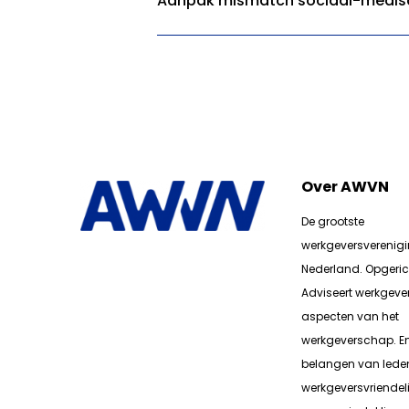
Aanpak mismatch sociaal-medis
Over AWVN
De grootste
werkgeversverenig
Nederland. Opgerich
Adviseert werkgever
aspecten van het
werkgeverschap. E
belangen van lede
werkgeversvriendeli