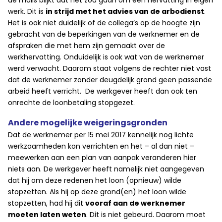
de mails blijkt dat het zou gaan om een hervatting in eigen
werk. Dit is
in strijd met het advies van de arbodienst
.
Het is ook niet duidelijk of de collega’s op de hoogte zijn
gebracht van de beperkingen van de werknemer en de
afspraken die met hem zijn gemaakt over de
werkhervatting. Onduidelijk is ook wat van de werknemer
werd verwacht. Daarom staat volgens de rechter niet vast
dat de werknemer zonder deugdelijk grond geen passende
arbeid heeft verricht. De werkgever heeft dan ook ten
onrechte de loonbetaling stopgezet.
Andere mogelijke weigeringsgronden
Dat de werknemer per 15 mei 2017 kennelijk nog lichte
werkzaamheden kon verrichten en het – al dan niet –
meewerken aan een plan van aanpak veranderen hier
niets aan. De werkgever heeft namelijk niet aangegeven
dat hij om deze redenen het loon (opnieuw) wilde
stopzetten. Als hij op deze grond(en) het loon wilde
stopzetten, had hij dit
vooraf aan de werknemer
moeten laten weten
. Dit is niet gebeurd. Daarom moet