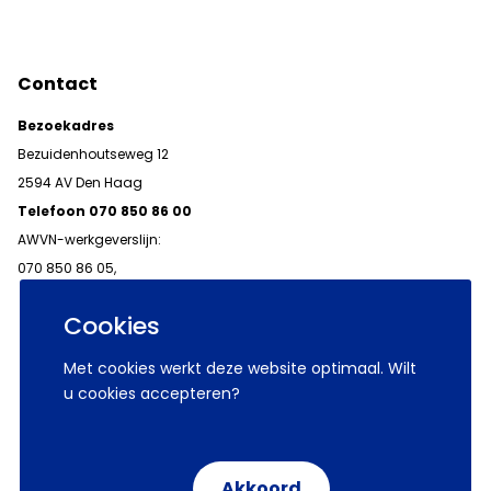
Contact
Bezoekadres
Bezuidenhoutseweg 12
2594 AV Den Haag
Telefoon 070 850 86 00
AWVN-werkgeverslijn:
070 850 86 05,
werkgeverslijn@awvn.nl
Cookies
Met cookies werkt deze website optimaal. Wilt
u cookies accepteren?
© 2026 AWVN
Voorwaarden
Wij zijn AWVN
Akkoord