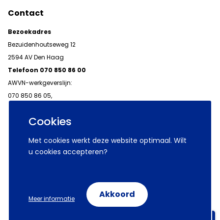
Contact
Bezoekadres
Bezuidenhoutseweg 12
2594 AV Den Haag
Telefoon 070 850 86 00
AWVN-werkgeverslijn:
070 850 86 05,
werkgeverslijn@awvn.nl
Cookies
Met cookies werkt deze website optimaal. Wilt
u cookies accepteren?
© 2026 AWVN
Voorwaarden
Wij zijn AWVN
Akkoord
Meer informatie
Volg ons op:
Aanmelden nieuwsbrieven