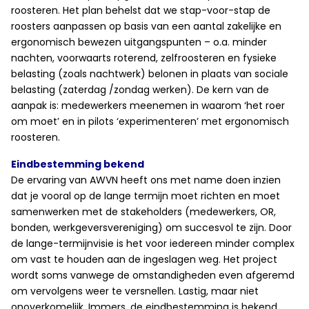
roosteren. Het plan behelst dat we stap-voor-stap de
roosters aanpassen op basis van een aantal zakelijke en
ergonomisch bewezen uitgangspunten – o.a. minder
nachten, voorwaarts roterend, zelfroosteren en fysieke
belasting (zoals nachtwerk) belonen in plaats van sociale
belasting (zaterdag /zondag werken). De kern van de
aanpak is: medewerkers meenemen in waarom ‘het roer
om moet’ en in pilots ‘experimenteren’ met ergonomisch
roosteren.
Eindbestemming bekend
De ervaring van AWVN heeft ons met name doen inzien
dat je vooral op de lange termijn moet richten en moet
samenwerken met de stakeholders (medewerkers, OR,
bonden, werkgeversvereniging) om succesvol te zijn. Door
de lange-termijnvisie is het voor iedereen minder complex
om vast te houden aan de ingeslagen weg. Het project
wordt soms vanwege de omstandigheden even afgeremd
om vervolgens weer te versnellen. Lastig, maar niet
onoverkomelijk. Immers, de eindbestemming is bekend.