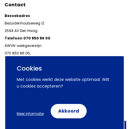
Contact
Bezoekadres
Bezuidenhoutseweg 12
2594 AV Den Haag
Telefoon 070 850 86 00
AWVN-werkgeverslijn:
070 850 86 05,
werkgeverslijn@awvn.nl
Cookies
Met cookies werkt deze website optimaal. Wilt
u cookies accepteren?
© 2026 AWVN
Voorwaarden
Wij zijn AWVN
Akkoord
Meer informatie
Volg ons op:
Aanmelden nieuwsbrieven