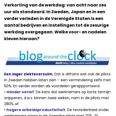
Verkorting van de werkdag: van acht naar zes
uur als standaard. In Zweden, Japan en in een
verder verleden in de Verenigde Staten is een
aantal bedrijven en instellingen tot de zesurige
werkdag overgegaan. Welke voor- en nadelen
kleven hieraan?
Een lager ziekteverzuim.
Dat is althans wat ook de pilots
in Zweden hebben laten zien – een vermindering zelfs met
50%. En verder worden als voordelen gerappporteerd:
•
minder verlof
. De kans dat werknemers op korte termijn
snipperen, d.w.z. binnen twee weken, nam in de pilots met
280% af.
•
hogere arbeidsproductiviteit
. De tevredenheid onder
werknemers steeg in de Zweedse pilots met 20%. Zij