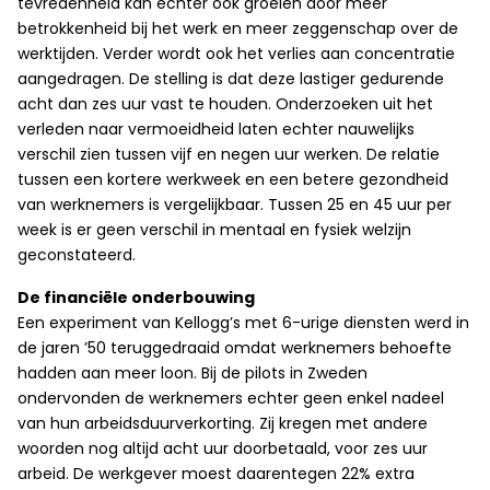
tevredenheid kan echter ook groeien door meer
betrokkenheid bij het werk en meer zeggenschap over de
werktijden. Verder wordt ook het verlies aan concentratie
aangedragen. De stelling is dat deze lastiger gedurende
acht dan zes uur vast te houden. Onderzoeken uit het
verleden naar vermoeidheid laten echter nauwelijks
verschil zien tussen vijf en negen uur werken. De relatie
tussen een kortere werkweek en een betere gezondheid
van werknemers is vergelijkbaar. Tussen 25 en 45 uur per
week is er geen verschil in mentaal en fysiek welzijn
geconstateerd.
De financiële onderbouwing
Een experiment van Kellogg’s met 6-urige diensten werd in
de jaren ’50 teruggedraaid omdat werknemers behoefte
hadden aan meer loon. Bij de pilots in Zweden
ondervonden de werknemers echter geen enkel nadeel
van hun arbeidsduurverkorting. Zij kregen met andere
woorden nog altijd acht uur doorbetaald, voor zes uur
arbeid. De werkgever moest daarentegen 22% extra