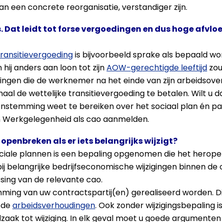
an een concrete reorganisatie, verstandiger zijn.
. Dat leidt tot forse vergoedingen en dus hoge afvlo
transitievergoeding
is bijvoorbeeld sprake als bepaald w
ij anders aan loon tot zijn
AOW-gerechtigde leeftijd
zou
ringen die de werknemer na het einde van zijn arbeidsov
maal de wettelijke transitievergoeding te betalen. Wilt u
stemming weet te bereiken over het sociaal plan én parti
en Werkgelegenheid als cao aanmelden.
 openbreken als er iets belangrijks wijzigt?
ociale plannen is een bepaling opgenomen die het herope
bij belangrijke bedrijfseconomische wijzigingen binnen 
sing van de relevante cao.
mming van uw contractspartij(en) gerealiseerd worden. Dit
r de
arbeidsverhoudingen
. Ook zonder wijzigingsbepaling 
aak tot wijziging. In elk geval moet u goede argument