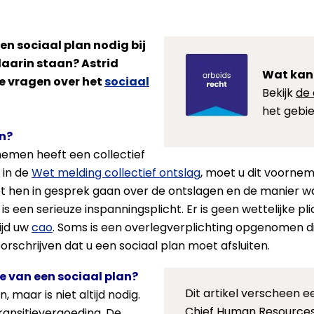
en sociaal plan nodig bij
aarin staan? Astrid
Wat kan
e vragen over het
sociaal
Bekijk
de 
het gebie
en?
rnemen heeft een collectief
 in de
Wet melding collectief ontslag
, moet u dit voorne
 hen in gesprek gaan over de ontslagen en de manier w
s een serieuze inspanningsplicht. Er is geen wettelijke pli
ijd uw
cao
. Soms is een overlegverplichting opgenomen d
 voorschrijven dat u een sociaal plan moet afsluiten.
e van een sociaal plan?
Dit artikel verscheen 
, maar is niet altijd nodig.
Chief Human Resources 
ransitievergoeding. De