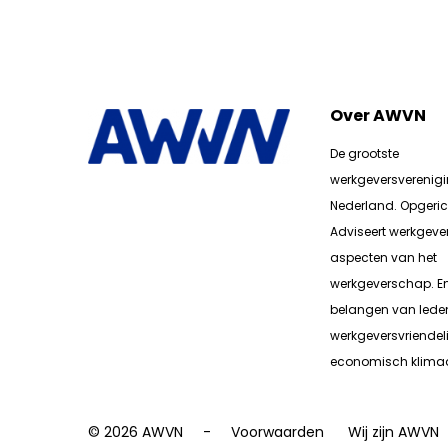
Over AWVN
De grootste
werkgeversverenig
Nederland. Opgerich
Adviseert werkgever
aspecten van het
werkgeverschap. E
belangen van lede
werkgeversvriendeli
economisch klimaa
© 2026 AWVN
Voorwaarden
Wij zijn AWVN