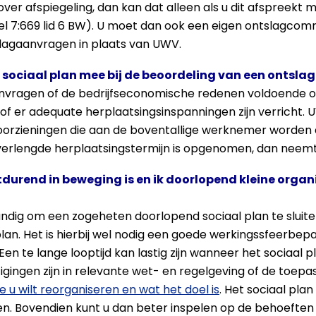
over afspiegeling, dan kan dat alleen als u dit afspreekt
el 7:669 lid 6 BW). U moet dan ook een eigen ontslagcomm
lagaanvragen in plaats van UWV.
 sociaal plan mee bij de beoordeling van een ontsl
nvragen of de bedrijfseconomische redenen voldoende on
 of er adequate herplaatsingsinspanningen zijn verricht. U
oorzieningen die aan de boventallige werknemer worden
n verlengde herplaatsingstermijn is opgenomen, dan neem
tdurend in beweging is en ik doorlopend kleine organ
handig om een zogeheten doorlopend sociaal plan te sluiten
 plan. Het is hierbij wel nodig een goede werkingssfeerbe
en te lange looptijd kan lastig zijn wanneer het sociaal
ingen zijn in relevante wet- en regelgeving of de toepas
e u wilt reorganiseren en wat het doel is
. Het sociaal pla
n. Bovendien kunt u dan beter inspelen op de behoeften