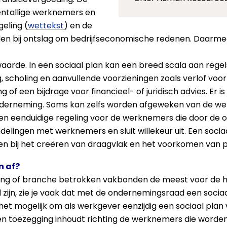
entallige werknemers en
eling (
wettekst
) en de
den bij ontslag om bedrijfseconomische redenen. Daarme
aarde. In een sociaal plan kan een breed scala aan rege
scholing en aanvullende voorzieningen zoals verlof voor 
of een bijdrage voor financieel- of juridisch advies. Er is
nderneming. Soms kan zelfs worden afgeweken van de wet-
en eenduidige regeling voor de werknemers die door de o
elingen met werknemers en sluit willekeur uit. Een socia
en bij het creëren van draagvlak en het voorkomen van 
n af?
ing of branche betrokken vakbonden de meest voor de h
zijn, zie je vaak dat met de ondernemingsraad een socia
s het mogelijk om als werkgever eenzijdig een sociaal plan v
en toezegging inhoudt richting de werknemers die worden