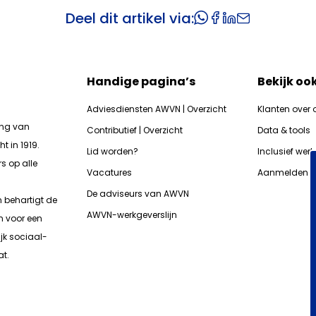
Deel dit artikel via:
Handige pagina’s
Bekijk oo
Adviesdiensten AWVN | Overzicht
Klanten over 
ing van
Contributief | Overzicht
Data & tools
t in 1919.
Lid worden?
Inclusief wer
s op alle
Vacatures
Aanmelden n
De adviseurs van AWVN
n b
ehartigt de
AWVN-werkgeverslijn
n voor een
jk sociaal-
t.