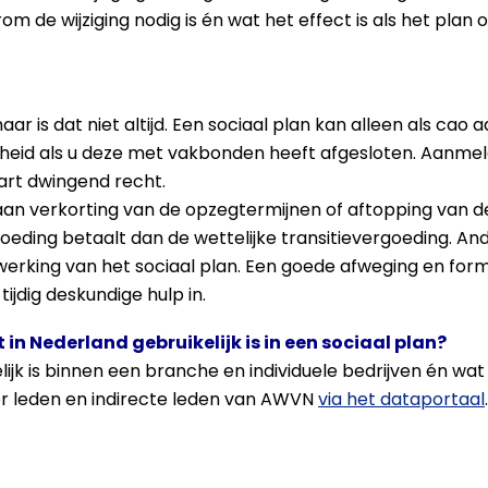
rom de wijziging nodig is én wat het effect is als het pla
aar is dat niet altijd. Een sociaal plan kan alleen als cao
eid als u deze met vakbonden heeft afgesloten. Aanmelden
art dwingend recht.
 aan verkorting van de opzegtermijnen of aftopping van d
eding betaalt dan de wettelijke transitievergoeding. An
werking van het sociaal plan. Een goede afweging en form
jdig deskundige hulp in.
 in Nederland gebruikelijk is in een sociaal plan?
jk is binnen een branche en individuele bedrijven én wat 
or leden en indirecte leden van AWVN
via het dataportaal
.