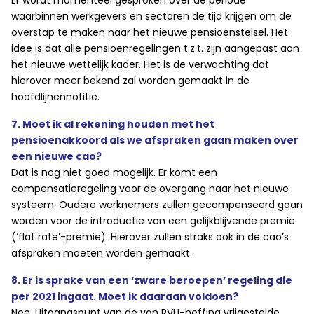
Er wordt momenteel gesproken over de periode
waarbinnen werkgevers en sectoren de tijd krijgen om de
overstap te maken naar het nieuwe pensioenstelsel. Het
idee is dat alle pensioenregelingen t.z.t. zijn aangepast aan
het nieuwe wettelijk kader. Het is de verwachting dat
hierover meer bekend zal worden gemaakt in de
hoofdlijnennotitie.
7. Moet ik al rekening houden met het
pensioenakkoord als we afspraken gaan maken over
een nieuwe cao?
Dat is nog niet goed mogelijk. Er komt een
compensatieregeling voor de overgang naar het nieuwe
systeem. Oudere werknemers zullen gecompenseerd gaan
worden voor de introductie van een gelijkblijvende premie
(‘flat rate’-premie). Hierover zullen straks ook in de cao’s
afspraken moeten worden gemaakt.
8. Er is sprake van een ‘zware beroepen’ regeling die
per 2021 ingaat. Moet ik daaraan voldoen?
Nee. Uitgangspunt van de van RVU-heffing vrijgestelde