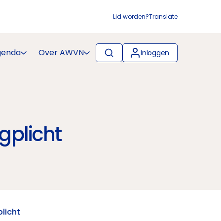
Lid worden?
Translate
genda
Over AWVN
Inloggen
gplicht
plicht