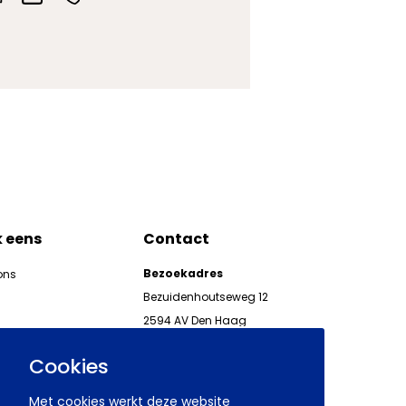
k eens
Contact
Bezoekadres
ons
Bezuidenhoutseweg 12
2594 AV Den Haag
kgeven
Telefoon 070 850 86 00
ieuwsbrieven AWVN
Cookies
AWVN-werkgeverslijn:
070 850 86 05,
Met cookies werkt deze website