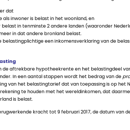
er dat
e als inwoner is belast in het woonland, en
eer belast in tenminste 2 andere landen (waaronder Nederl
of meer in dat andere bronland belast.
e belastingplichtige een inkomensverklaring van de bela
lasting
om de aftrekbare hypotheekrente en het belastingdeel va
onder. In een aantal stappen wordt het bedrag van de
pro
ng van het belastingtarief dat van toepassing is op het
or rekening te houden met het wereldinkomen, dat daarm
land is belast.
terugwerkende kracht tot 9 februari 2017, de datum van d