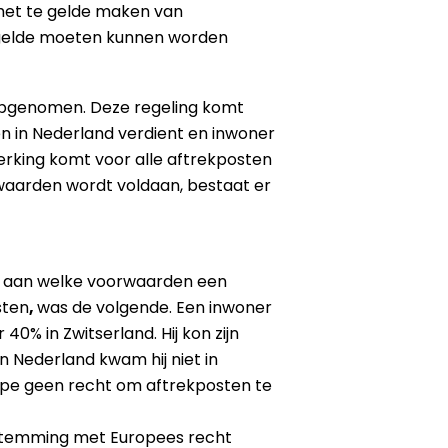
s het te gelde maken van
te gelde moeten kunnen worden
t opgenomen. Deze regeling komt
en in Nederland verdient en inwoner
erking komt voor alle aftrekposten
waarden wordt voldaan, bestaat er
en aan welke voorwaarden een
sten
,
was de volgende. Een inwoner
0% in Zwitserland. Hij kon zijn
 Nederland kwam hij niet in
cipe geen recht om aftrekposten te
enstemming met Europees recht