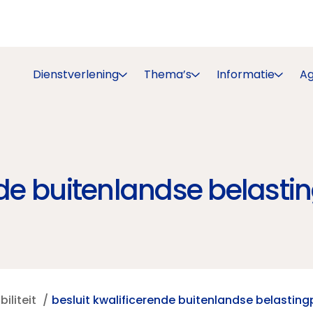
Dienstverlening
Thema’s
Informatie
A
nde buitenlandse belastin
iliteit
besluit kwalificerende buitenlandse belasting