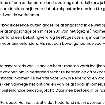
land of een ander derde land is zo laag dat redelijkerwij
urisprudentie schrijft voor dat aftrekposten in een land 
and van de werknemer.
e ‘kwalificerende buitenlandse belastingplicht’ in de we
belastingplichtige ten minste 90% van het (gezins)inkom
erland een belastingverdrag heeft gesloten, hij in aanm
en voor binnenlanders. Als niet aan bovengenoemde voor
e
staatssecretaris van Financiën heeft moeten verduidelijk
et voldoen om in Nederland recht te hebben op aftrekpo
tbaar inkomen. Hij werkte voor 60% in Nederland en voor 4
rekken vanwege het ontbreken van belastbaar inkomen. In
 buitenlandse belastingplicht. Daarmee bestond in prin
et Europese Hof van Justitie dat Nederland niet in overe