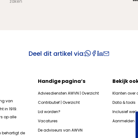
zaken
Deel dit artikel via:
Handige pagina’s
Bekijk oo
Adviesdiensten AWVN | Overzicht
Klanten over 
ing van
Contributief | Overzicht
Data & tools
t in 1919.
Lid worden?
Inclusief wer
s op alle
Vacatures
Aanmelden n
De adviseurs van AWVN
n b
ehartigt de