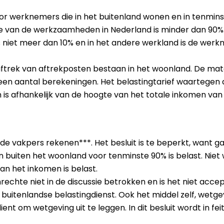
oor werknemers die in het buitenland wonen en in tenmin
e van de werkzaamheden in Nederland is minder dan 90%
niet meer dan 10% en in het andere werkland is de werk
trek van aftrekposten bestaan in het woonland. De mate 
 een aantal berekeningen. Het belastingtarief waartegen
 is afhankelijk van de hoogte van het totale inkomen v
in de vakpers rekenen***. Het besluit is te beperkt, want 
n buiten het woonland voor tenminste 90% is belast. Niet 
an het inkomen is belast.
chte niet in de discussie betrokken en is het niet accep
buitenlandse belastingdienst. Ook het middel zelf, wetgev
t dient om wetgeving uit te leggen. In dit besluit wordt in 