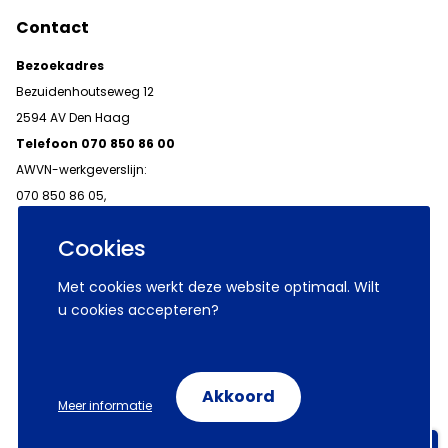
Contact
Bezoekadres
Bezuidenhoutseweg 12
2594 AV Den Haag
Telefoon 070 850 86 00
AWVN-werkgeverslijn:
070 850 86 05,
werkgeverslijn@awvn.nl
Cookies
Met cookies werkt deze website optimaal. Wilt
u cookies accepteren?
© 2026 AWVN
Voorwaarden
Wij zijn AWVN
Akkoord
Meer informatie
Volg ons op:
Aanmelden nieuwsbrieven