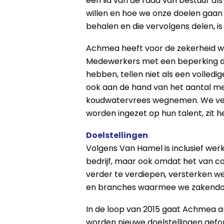
een lid van de raad van bestuur a
willen en hoe we onze doelen gaan
behalen en die vervolgens delen, i
Achmea heeft voor de zekerheid w
Medewerkers met een beperking die
hebben, tellen niet als een volledi
ook aan de hand van het aantal me
koudwatervrees wegnemen. We verw
worden ingezet op hun talent, zit h
Doelstellingen
Volgens Van Hamel is inclusief werk
bedrijf, maar ook omdat het van c
verder te verdiepen, versterken we
en branches waarmee we zakendo
In de loop van 2015 gaat Achmea a
worden nieuwe doelstellingen gefor