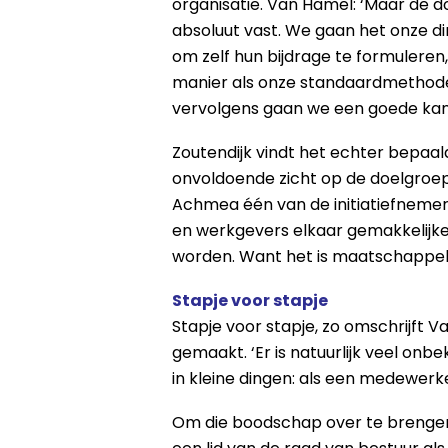
organisatie. Van Hamel: ‘Maar de do
absoluut vast. We gaan het onze dir
om zelf hun bijdrage te formuleren,
manier als onze standaardmethode 
vervolgens gaan we een goede kan
Zoutendijk vindt het echter bepaa
onvoldoende zicht op de doelgroe
Achmea één van de initiatiefneme
en werkgevers elkaar gemakkelijk
worden. Want het is maatschappelij
Stapje voor stapje
Stapje voor stapje, zo omschrijft 
gemaakt. ‘Er is natuurlijk veel onb
in kleine dingen: als een medewerke
Om die boodschap over te brenge