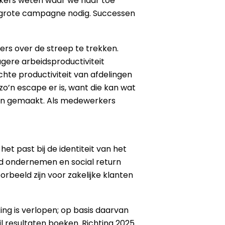
erkers weten waar we naar toe
n grote campagne nodig. Successen
s over de streep te trekken.
ere arbeidsproductiviteit
chte productiviteit van afdelingen
o’n escape er is, want die kan wat
en gemaakt. Als medewerkers
et past bij de identiteit van het
d ondernemen en social return
rbeeld zijn voor zakelijke klanten
g is verlopen; op basis daarvan
l resultaten boeken. Richting 2025