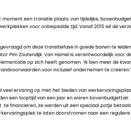
t moment een transitie plaats: van tijdelijke, bovenbud
erkplekken voor onbepaalde tijd. Vanaf 2015 wil de verze
vraagd om deze transitiefase in goede banen te leiden:
 Pim Zoutendijk. Van Hamel is verantwoordelijk voor de
plementatie op zich heeft genomen. ‘Ik ben meer de kwart
e randvoorwaarden voor inclusief ondernemen te creëren.
l veel ervaring op met het bieden van werkervaringspl
en een looptijd van een jaar en waren bovenbudgettair. Z
t te financieren, ze werden uit een speciaal potje betaald
ervaringsplek te laten doorstromen naar een reguliere