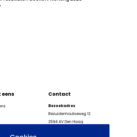
’
k eens
Contact
Bezoekadres
ons
Bezuidenhoutseweg 12
2594 AV Den Haag
kgeven
Telefoon 070 850 86 00
ieuwsbrieven AWVN