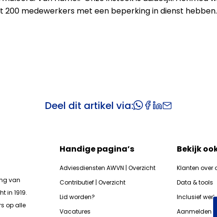
ot 200 medewerkers met een beperking in dienst hebben.
Deel dit artikel via:
Handige pagina’s
Bekijk oo
Adviesdiensten AWVN | Overzicht
Klanten over 
ing van
Contributief | Overzicht
Data & tools
t in 1919.
Lid worden?
Inclusief wer
s op alle
Vacatures
Aanmelden n