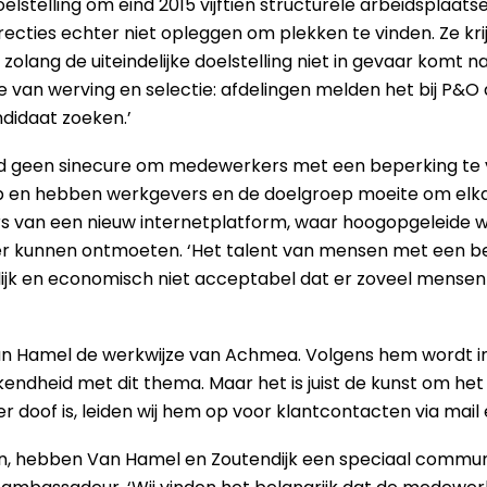
elstelling om eind 2015 vijftien structurele arbeidsplaatse
ecties echter niet opleggen om plekken te vinden. Ze krij
 zolang de uiteindelijke doelstelling niet in gevaar komt n
van werving en selectie: afdelingen melden het bij P&O
didaat zoeken.’
ld geen sinecure om medewerkers met een beperking te v
p en hebben werkgevers en de doelgroep moeite om elka
rs van een nieuw internetplatform, waar hoogopgeleide
er kunnen ontmoeten. ‘Het talent van mensen met een b
k en economisch niet acceptabel dat er zoveel mensen aan 
Van Hamel de werkwijze van Achmea. Volgens hem wordt inc
ekendheid met dit thema. Maar het is juist de kunst om he
r doof is, leiden wij hem op voor klantcontacten via mail 
n, hebben Van Hamel en Zoutendijk een speciaal comm