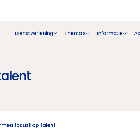
Dienstverlening
Thema’s
Informatie
A
alent
hmea focust op talent