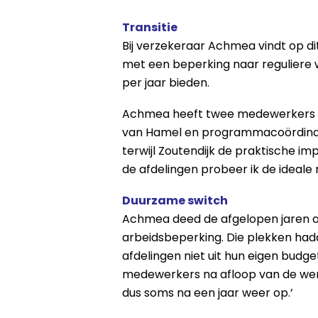
Transitie
Bij verzekeraar Achmea vindt op di
met een beperking naar reguliere w
per jaar bieden.
Achmea heeft twee medewerkers ge
van Hamel en programmacoördinator
terwijl Zoutendijk de praktische im
de afdelingen probeer ik de ideal
Duurzame switch
Achmea deed de afgelopen jaren a
arbeidsbeperking. Die plekken hadd
afdelingen niet uit hun eigen budge
medewerkers na afloop van de werk
dus soms na een jaar weer op.’