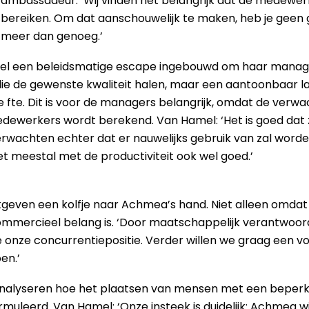
ls ambassadeur. ‘Wij vinden het belangrijk dat de medew
 bereiken. Om dat aanschouwelijk te maken, heb je gee
s meer dan genoeg.’
el een beleidsmatige escape ingebouwd om haar manager
 de gewenste kwaliteit halen, maar een aantoonbaar lag
ge fte. Dit is voor de managers belangrijk, omdat de verwa
dewerkers wordt berekend. Van Hamel: ‘Het is goed dat z
achten echter dat er nauwelijks gebruik van zal word
et meestal met de productiviteit ook wel goed.’
geven een kolfje naar Achmea’s hand. Niet alleen omdat h
ommercieel belang is. ‘Door maatschappelijk verantwoor
 onze concurrentiepositie. Verder willen we graag een voo
en.’
nalyseren hoe het plaatsen van mensen met een beperkin
muleerd. Van Hamel: ‘Onze insteek is duidelijk: Achmea wi