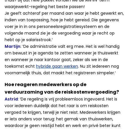
thuis? Bij dat hele pakket vonden we de AWVN-term
waarjewerkt-regeling het beste passen!
Je geeft achteraf per maand aan waar je hebt gewerkt en,
indien van toepassing, hoe je hebt gereisd. Die gegevens
voer je in in ons personeelsregistratiesysteem en de
volgende maand zie je de vergoeding waar je recht op
hebt op je salarisstrook.′
Martijn
: ′De administratie valt erg mee. Het is wel handig
om bewust in je agenda te zetten wanneer je thuiswerkt
en wanneer je naar kantoor gaat, zeker als we in de
toekomst echt
hybride gaan werken
. Nu zit iedereen nog
voornamelijk thuis, dat maakt het registreren simpeler.′
Hoe reageren medewerkers op de
verduurzaming van de reiskostenvergoeding?
Astrid
: ′De regeling is vrij probleemloos ingevoerd. Het is
voor iedereen duidelijk dat het raar is om reiskosten
vergoed te krijgen, terwijl je niet reist. Medewerkers krijgen
er iets anders voor terug: het gemak van thuiswerken,
waardoor je geen reistijd hebt en werk en privé beter kunt