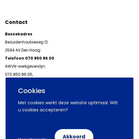
Contact
Bezoekadres
Bezuidenhoutseweg 12
2594 AV Den Haag
Telefoon 070 850 86 00
AWVN-werkgeverslijn:
070 850 86 05,
werkgeverslijn@awvn.nl
Cookies
Met cookies werkt deze website optimaal. Wilt
u cookies accepteren?
© 2026 AWVN
Voorwaarden
Wij zijn AWVN
Akkoord