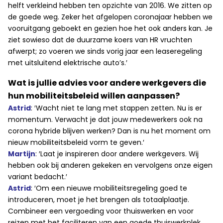
helft verkleind hebben ten opzichte van 2016. We zitten op
de goede weg. Zeker het afgelopen coronajaar hebben we
vooruitgang geboekt en gezien hoe het ook anders kan. Je
ziet sowieso dat de duurzame koers van HR vruchten
afwerpt; zo voeren we sinds vorig jaar een leaseregeling
met uitsluitend elektrische auto’s.′
Wat is jullie advies voor andere werkgevers die
hun mobiliteitsbeleid willen aanpassen?
Astrid
: ′Wacht niet te lang met stappen zetten. Nu is er
momentum. Verwacht je dat jouw medewerkers ook na
corona hybride blijven werken? Dan is nu het moment om
nieuw mobiliteitsbeleid vorm te geven.′
Martijn
: ′Laat je inspireren door andere werkgevers. Wij
hebben ook bij anderen gekeken en vervolgens onze eigen
variant bedacht.′
Astrid
: ′Om een nieuwe mobiliteitsregeling goed te
introduceren, moet je het brengen als totaalplaatje.
Combineer een vergoeding voor thuiswerken en voor
reizen met het faciliteren van een goede thuiswerkplek.