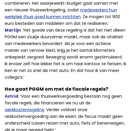
combineren. Het waarjewerkt-budget gaat samen met
een nieuwe thuiswerkregeling, zodat
medewerkers hun
werkplek thuis goed kunnen inrichten
. Ze mogen tot 900
euro besteden aan middelen om dat te realiseren.′
Martijn
: ′Het goede van deze regeling is dat het niet alleen
PGGM een stukje duurzamer maakt, maar ook de vitaliteit
van medewerkers bevordert. Als je voor een actieve
manier van vervoer kiest, krijg je het aantal kilometers
onbeperkt vergoed. Beweging wordt enorm gestimuleerd.
Ik ervaar zelf hoe lekker het is om naar kantoor te fietsen; ik
ben er net zo snel als met auto. En dat hoor ik van meer
collega’s.′
Hoe gaat PGGM om met de fiscale regels?
Astrid
: ′Voor een thuiswerkvergoeding bestaan nog geen
fiscale regels, die financieren we nu uit de
werkkostenregeling
. Verder voldoet onze
reiskostenvergoeding aan de eisen: de fiscus maakt geen
onderscheid tussen reizen met auto, fiets of benenwagen,
als je maar gereisd hebt.′