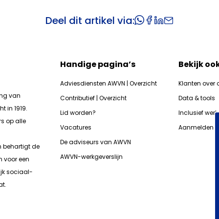
Deel dit artikel via:
Handige pagina’s
Bekijk oo
Adviesdiensten AWVN | Overzicht
Klanten over 
ing van
Contributief | Overzicht
Data & tools
t in 1919.
Lid worden?
Inclusief wer
s op alle
Vacatures
Aanmelden n
De adviseurs van AWVN
n b
ehartigt de
AWVN-werkgeverslijn
n voor een
jk sociaal-
t.