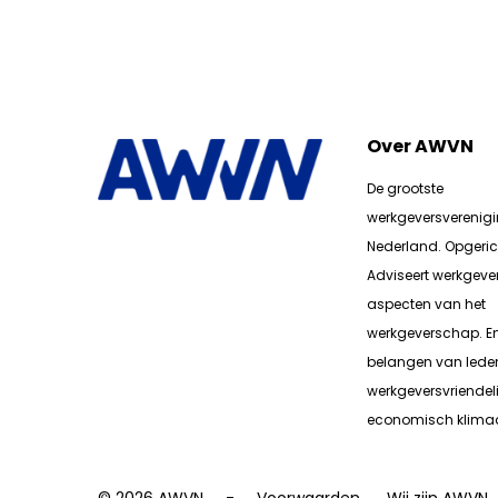
Over AWVN
De grootste
werkgeversverenig
Nederland. Opgerich
Adviseert werkgever
aspecten van het
werkgeverschap. E
belangen van lede
werkgeversvriendeli
economisch klimaa