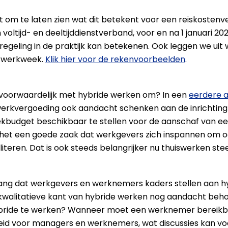
 om te laten zien wat dit betekent voor een reiskostenv
voltijd- en deeltijddienstverband, voor en na 1 januari 2
kregeling in de praktijk kan betekenen. Ook leggen we uit
e werkweek.
Klik hier voor de rekenvoorbeelden
.
svoorwaardelijk met hybride werken om? In een
eerdere 
erkvergoeding ook aandacht schenken aan de inrichting v
ekbudget beschikbaar te stellen voor de aanschaf van ee
t het een goede zaak dat werkgevers zich inspannen om o
literen. Dat is ook steeds belangrijker nu thuiswerken st
ng dat werkgevers en werknemers kaders stellen aan hy
kwalitatieve kant van hybride werken nog aandacht beh
ride te werken? Wanneer moet een werknemer bereikbaar
jkheid voor managers en werknemers, wat discussies kan